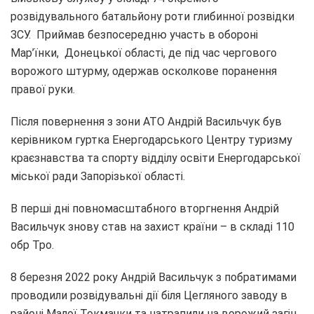
розвідувального батальйону роти глибинної розвідки
ЗСУ. Приймав безпосередню участь в обороні
Мар’їнки, Донецької області, де під час чергового
ворожого штурму, одержав осколкове поранення
правої руки.
Після повернення з зони АТО Андрій Васильчук був
керівником гуртка Енергодарського Центру туризму
краєзнавства та спорту відділу освіти Енергодарської
міської ради Запорізької області.
В перші дні повномасштабного вторгнення Андрій
Васильчук знову став на захист країни – в складі 110
обр Тро.
8 березня 2022 року Андрій Васильчук з побратимами
проводили розвідувальні дії біля Цегляного заводу в
районі Малої Токмачки та натрапили на ворожий загін