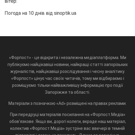
вітер:
Погода на 10 днів від
sinoptik.ua
«Форпост» - це відкрита і незалежна медіаплатформа. Ми
публікуємо найцікавіші новини, найкращі статті запорізьких
журналістів, найцікавіші розслідування і чесну аналітику.
«Форпост» цінує час своїх читачів, тому ми відбираємо і
розміщуємо тільки найважливішу інформацію про події
Запоріжжя та області.
Матеріали з позначкою «Ad» розміщені на правах реклами.
При передруці матеріалів посилання на «Форпост.Медіа»
обов'язкове. Якщо ви, дорогі колеги, вкраде наш матеріал,
колектив «Форпост.Медіа» зустріне вас ввечері в темній