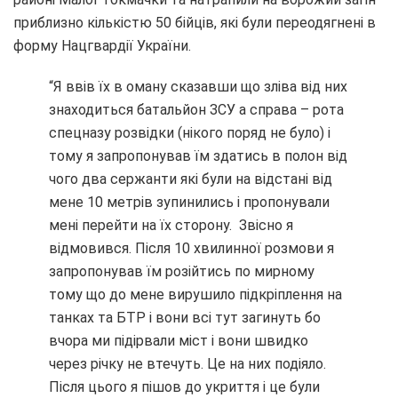
приблизно кількістю 50 бійців, які були переодягнені в
форму Нацгвардії України.
“Я ввів їх в оману сказавши що зліва від них
знаходиться батальйон ЗСУ а справа – рота
спецназу розвідки (нікого поряд не було) і
тому я запропонував їм здатись в полон від
чого два сержанти які були на відстані від
мене 10 метрів зупинились і пропонували
мені перейти на їх сторону. Звісно я
відмовився. Після 10 хвилинної розмови я
запропонував їм розійтись по мирному
тому що до мене вирушило підкріплення на
танках та БТР і вони всі тут загинуть бо
вчора ми підірвали міст і вони швидко
через річку не втечуть. Це на них подіяло.
Після цього я пішов до укриття і це були