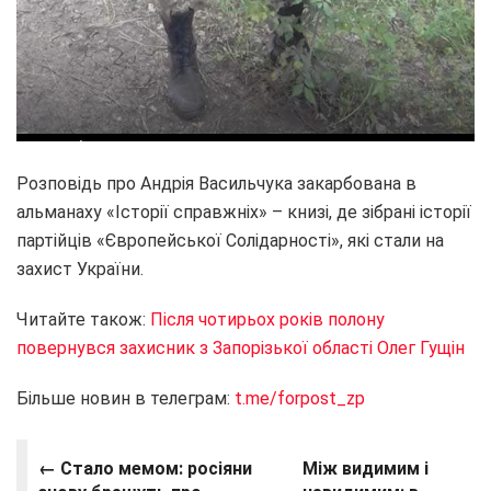
Розповідь про Андрія Васильчука закарбована в
альманаху «Історії справжніх» – книзі, де зібрані історії
партійців «Європейської Солідарності», які стали на
захист України.
Читайте також:
Після чотирьох років полону
повернувся захисник з Запорізької області Олег Гущін
Більше новин в телеграм:
t.me/forpost_zp
← Стало мемом: росіяни
Між видимим і