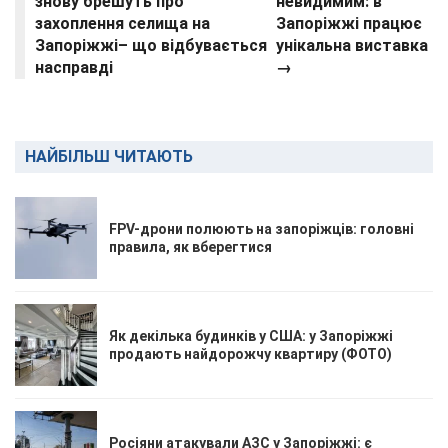
знову брешуть про
невидимим: в
захоплення селища на
Запоріжжі працює
Запоріжжі– що відбувається
унікальна виставка
насправді
→
НАЙБІЛЬШ ЧИТАЮТЬ
FPV-дрони полюють на запоріжців: головні
правила, як вберегтися
Як декілька будинків у США: у Запоріжжі
продають найдорожчу квартиру (ФОТО)
Росіяни атакували АЗС у Запоріжжі: є