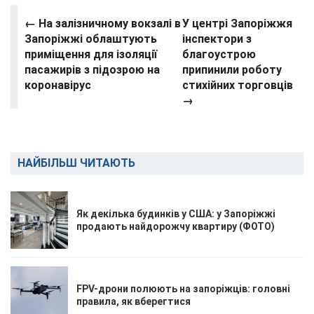
← На залізничному вокзалі в
У центрі Запоріжжя
Запоріжжі облаштують
інспектори з
приміщення для ізоляції
благоустрою
пасажирів з підозрою на
припинили роботу
коронавірус
стихійних торговців
→
НАЙБІЛЬШ ЧИТАЮТЬ
Як декілька будинків у США: у Запоріжжі
продають найдорожчу квартиру (ФОТО)
FPV-дрони полюють на запоріжців: головні
правила, як вберегтися