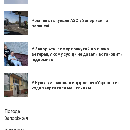
Росіяни атакували АЗС у Запоріжжі: є
поранені
У Запоріжжі помер прикутий до ліжка
ветеран, якому сусіди не давали встановити
підйомник
У Кушугумі закрили відділення «Укрпошти»:
куди звертатися мешканцям
Погода
Запоріжжя
вологість: