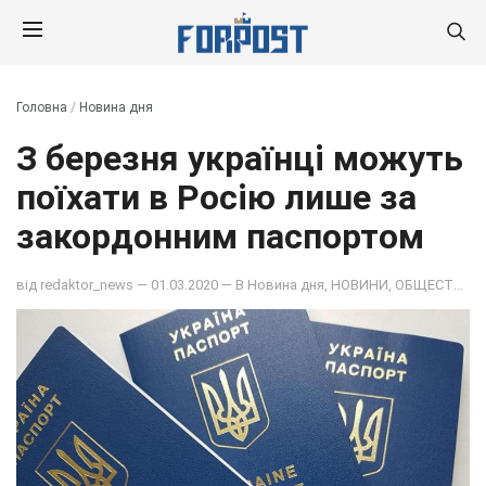
Головна
/
Новина дня
З березня українці можуть
поїхати в Росію лише за
закордонним паспортом
від
redaktor_news
— 01.03.2020 — В
Новина дня
,
НОВИНИ
,
ОБЩЕСТВО