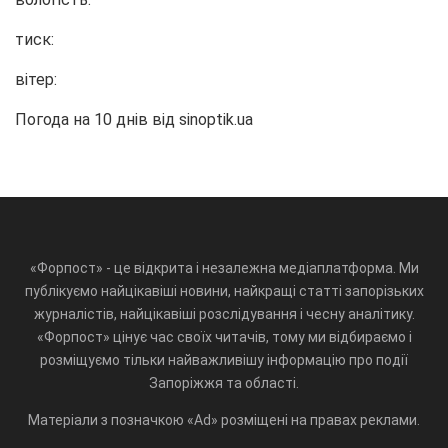
тиск:
вітер:
Погода на 10 днів від
sinoptik.ua
«Форпост» - це відкрита і незалежна медіаплатформа. Ми
публікуємо найцікавіші новини, найкращі статті запорізьких
журналістів, найцікавіші розслідування і чесну аналітику.
«Форпост» цінує час своїх читачів, тому ми відбираємо і
розміщуємо тільки найважливішу інформацію про події
Запоріжжя та області.
Матеріали з позначкою «Ad» розміщені на правах реклами.