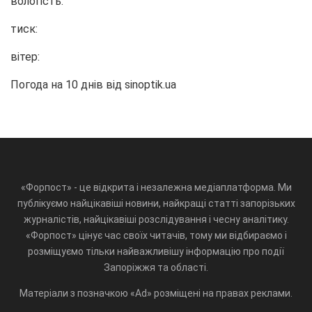
вологість:
тиск:
вітер:
Погода на 10 днів від
sinoptik.ua
«Форпост» - це відкрита і незалежна медіаплатформа. Ми
публікуємо найцікавіші новини, найкращі статті запорізьких
журналістів, найцікавіші розслідування і чесну аналітику.
«Форпост» цінує час своїх читачів, тому ми відбираємо і
розміщуємо тільки найважливішу інформацію про події
Запоріжжя та області.
Матеріали з позначкою «Ad» розміщені на правах реклами.