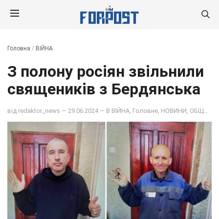
Головна
/
ВІЙНА
З полону росіян звільнили
священиків з Бердянська
від
redaktor_news
— 29.06.2024 — В
ВІЙНА
,
Головне
,
НОВИНИ
,
ОБЩЕСТВО