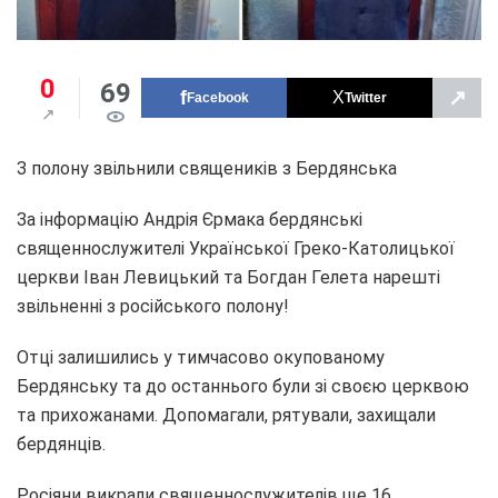
0
69
↗
Facebook
Twitter
З полону звільнили священиків з Бердянська
За інформацію Андрія Єрмака бердянські
священнослужителі Української Греко-Католицької
церкви Іван Левицький та Богдан Гелета нарешті
звільненні з російського полону!
Отці залишились у тимчасово окупованому
Бердянську та до останнього були зі своєю церквою
та прихожанами. Допомагали, рятували, захищали
бердянців.
Росіяни викрали священнослужителів ще 16