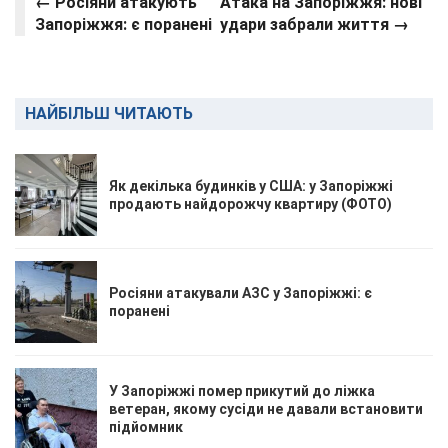
← Росіяни атакують
Атака на Запоріжжя: нові
Запоріжжя: є поранені
удари забрали життя →
НАЙБІЛЬШ ЧИТАЮТЬ
Як декілька будинків у США: у Запоріжжі
продають найдорожчу квартиру (ФОТО)
Росіяни атакували АЗС у Запоріжжі: є
поранені
У Запоріжжі помер прикутий до ліжка
ветеран, якому сусіди не давали встановити
підйомник