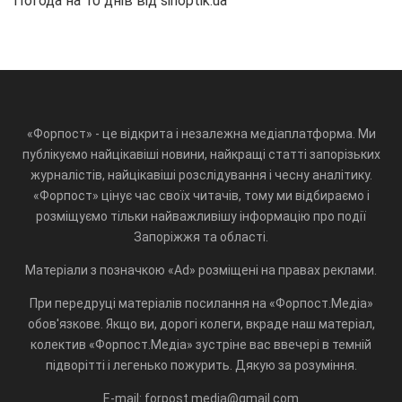
Погода на 10 днів від
sinoptik.ua
«Форпост» - це відкрита і незалежна медіаплатформа. Ми
публікуємо найцікавіші новини, найкращі статті запорізьких
журналістів, найцікавіші розслідування і чесну аналітику.
«Форпост» цінує час своїх читачів, тому ми відбираємо і
розміщуємо тільки найважливішу інформацію про події
Запоріжжя та області.
Матеріали з позначкою «Ad» розміщені на правах реклами.
При передруці матеріалів посилання на «Форпост.Медіа»
обов'язкове. Якщо ви, дорогі колеги, вкраде наш матеріал,
колектив «Форпост.Медіа» зустріне вас ввечері в темній
підворітті і легенько пожурить. Дякую за розуміння.
E-mail: forpost.media@gmail.com