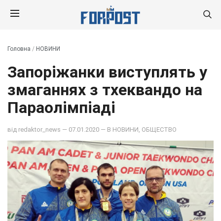
Головна
/
НОВИНИ
Запоріжанки виступлять у
змаганнях з тхеквандо на
Параолімпіаді
від
redaktor_news
— 07.01.2020 — В
НОВИНИ
,
ОБЩЕСТВО