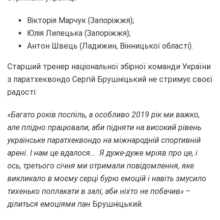
Вікторія Марчук (Запоріжжя);
Юлія Липецька (Запоріжжя);
Антон Швець (Ладижин, Вінницької області).
Старший тренер національної збірної команди України
з паратхеквондо Сергій Брушніцький не стримує своєї
радості:
«Багато років поспіль, а особливо 2019 рік ми важко,
але плідно працювали, аби підняти на високий рівень
українське паратхеквондо на міжнародній спортивній
арені. І нам це вдалося… Я дуже-дуже мріяв про це, і
ось, третього січня ми отримали повідомлення, яке
викликало в моєму серці бурю емоцій і навіть змусило
тихенько поплакати в залі, аби ніхто не побачив» –
ділиться емоціями пан
Брушніцький
.