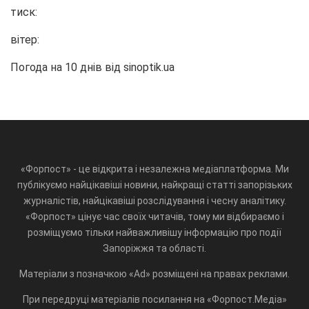
тиск:
вітер:
Погода на 10 днів від
sinoptik.ua
«Форпост» - це відкрита і незалежна медіаплатформа. Ми
публікуємо найцікавіші новини, найкращі статті запорізьких
журналістів, найцікавіші розслідування і чесну аналітику.
«Форпост» цінує час своїх читачів, тому ми відбираємо і
розміщуємо тільки найважливішу інформацію про події
Запоріжжя та області.
Матеріали з позначкою «Ad» розміщені на правах реклами.
При передруці матеріалів посилання на «Форпост.Медіа»