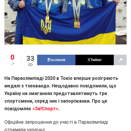
0
33
↗
Facebook
Twitter
На Параолімпіаді 2020 в Токіо вперше розіграють
медалі з тхеквандо. Нещодавно повідомили, що
Україну на змаганнях представлятимуть три
спортсмени, серед них і запоріжанки. Про це
повідомляє
«За!Спорт»
.
Офіційне запрошення до участі в Параолімпіаді
отримали українці: