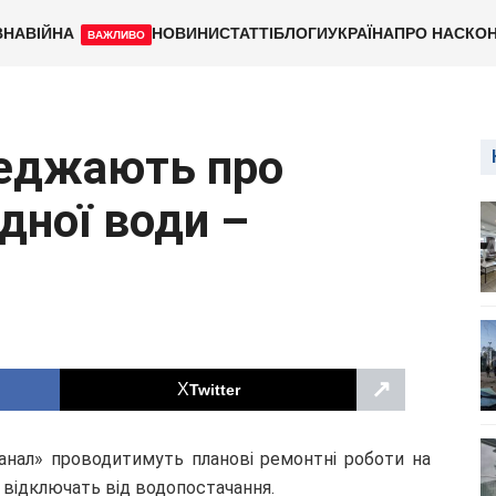
ВНА
ВІЙНА
НОВИНИ
СТАТТІ
БЛОГИ
УКРАЇНА
ПРО НАС
КОН
ВАЖЛИВО
реджають про
дної води –
↗
Twitter
анал» проводитимуть планові ремонтні роботи на
ку відключать від водопостачання.