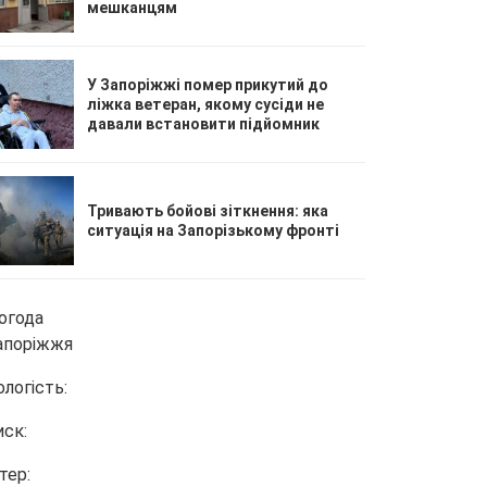
мешканцям
У Запоріжжі помер прикутий до
ліжка ветеран, якому сусіди не
давали встановити підйомник
Тривають бойові зіткнення: яка
ситуація на Запорізькому фронті
огода
апоріжжя
ологість:
иск:
тер: