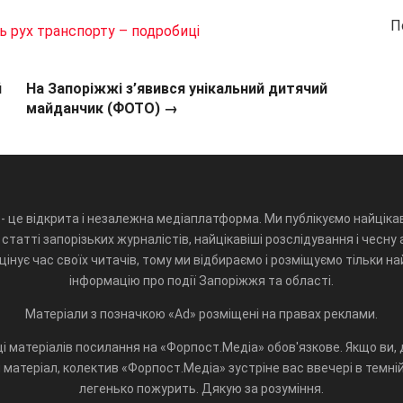
П
ь рух транспорту – подробиці
й
На Запоріжжі з’явився унікальний дитячий
майданчик (ФОТО) →
- це відкрита і незалежна медіаплатформа. Ми публікуємо найцікав
статті запорізьких журналістів, найцікавіші розслідування і чесну 
інує час своїх читачів, тому ми відбираємо і розміщуємо тільки н
інформацію про події Запоріжжя та області.
Матеріали з позначкою «Ad» розміщені на правах реклами.
і матеріалів посилання на «Форпост.Медіа» обов'язкове. Якщо ви, д
матеріал, колектив «Форпост.Медіа» зустріне вас ввечері в темній 
легенько пожурить. Дякую за розуміння.