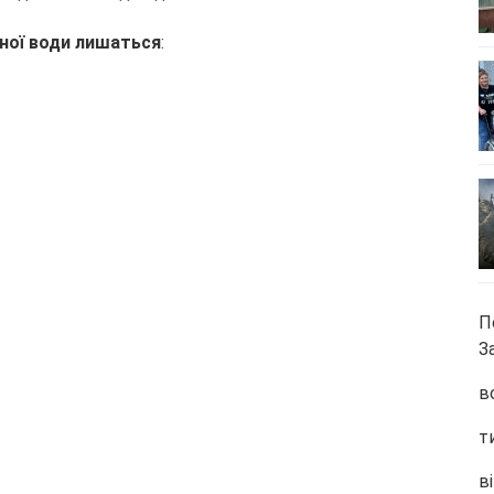
одної води лишаться
:
П
З
в
т
ві