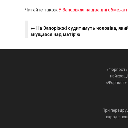
Читайте також:
У Запоріжжі на два дні обмежат
← На Запоріжжі судитимуть чоловіка, яки
знущався над матір’ю
«Форпост» 
найкращі 
«Форпост» ц
При передруц
вкраде наш 