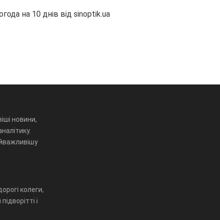
огода на 10 днів від
sinoptik.ua
іші новини,
аналітику.
айважливішу
орогі колеги,
підворітті і