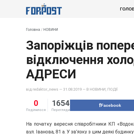
ГОЛО
Головна
/
НОВИНИ
Запоріжців попе
відключення холо
АДРЕСИ
від
redaktor_news
— 31.08.2019 — В
НОВИНИ
,
ПОДІЇ
0
1654
Facebook
Поділилося
Перегляди
На початку вересня співробітники КП «Водок
вул. Іванова, 81 а. У зв’язку з цим деякі будин