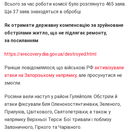
Всього за час роботи комісії було розглянуто 465 заяв.
Ще 37 заяв знаходяться в обробці.
Як отримати державну компенсацію за зруйноване
обстрілами житло, що не підлягає ремонту,
за посиланням
https://erecovery.diia.gov.ua/destroyed.html
Раніше повідомлялося, що військові РФ
активізували
атаки на Запорізькому напрямку,
але просунутися не
змогли.
Росіяни вели наступ у районі Гуляйполя. Обстріли й
атаки фіксували біля Оленокостянтинівки, Зеленого,
Прилуків, Цвіткового, Святопетрівки, а також у
напрямку Верхньої Терси. Бої тривали і поблизу
Залізничного, Гіркого та Чарівного.