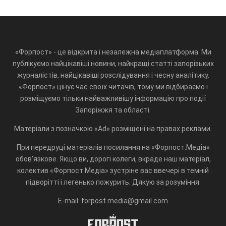
«Форпост» - це відкрита і незалежна медіаплатформа. Ми
публікуємо найцікавіші новини, найкращі статті запорізьких
журналістів, найцікавіші розслідування і чесну аналітику.
«Форпост» цінує час своїх читачів, тому ми відбираємо і
розміщуємо тільки найважливішу інформацію про події
Запоріжжя та області.
Матеріали з позначкою «Ad» розміщені на правах реклами.
При передруці матеріалів посилання на «Форпост.Медіа»
обов'язкове. Якщо ви, дорогі колеги, вкраде наш матеріал,
колектив «Форпост.Медіа» зустріне вас ввечері в темній
підворітті і легенько пожурить. Дякую за розуміння.
E-mail: forpost.media@gmail.com