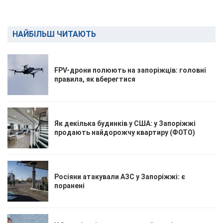
НАЙБІЛЬШ ЧИТАЮТЬ
FPV-дрони полюють на запоріжців: головні
правила, як вберегтися
Як декілька будинків у США: у Запоріжжі
продають найдорожчу квартиру (ФОТО)
Росіяни атакували АЗС у Запоріжжі: є
поранені