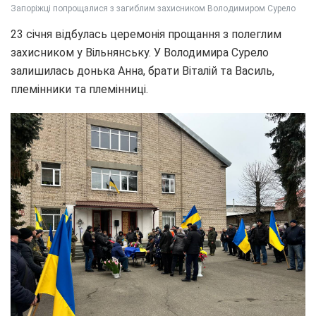
Запоріжці попрощалися з загиблим захисником Володимиром Сурело
23 січня відбулась церемонія прощання з полеглим
захисником у Вільнянську. У Володимира Сурело
залишилась донька Анна, брати Віталій та Василь,
племінники та племінниці.