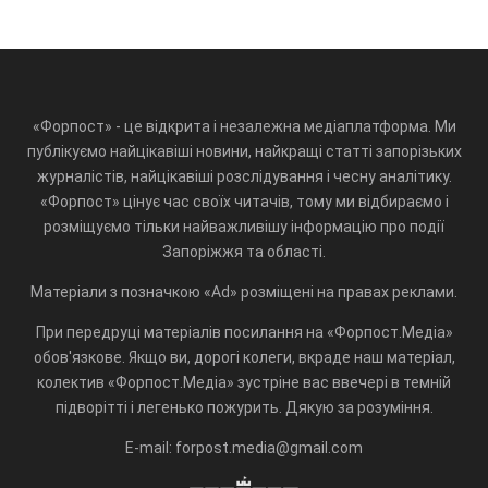
«Форпост» - це відкрита і незалежна медіаплатформа. Ми
публікуємо найцікавіші новини, найкращі статті запорізьких
журналістів, найцікавіші розслідування і чесну аналітику.
«Форпост» цінує час своїх читачів, тому ми відбираємо і
розміщуємо тільки найважливішу інформацію про події
Запоріжжя та області.
Матеріали з позначкою «Ad» розміщені на правах реклами.
При передруці матеріалів посилання на «Форпост.Медіа»
обов'язкове. Якщо ви, дорогі колеги, вкраде наш матеріал,
колектив «Форпост.Медіа» зустріне вас ввечері в темній
підворітті і легенько пожурить. Дякую за розуміння.
E-mail: forpost.media@gmail.com