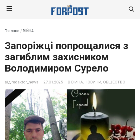
Головна
/
ВІЙНА
Запоріжці попрощалися з
загиблим захисником
Володимиром Сурело
від
redaktor_news
— 27.01.2025 — В
ВІЙНА
,
НОВИНИ
,
ОБЩЕСТВО