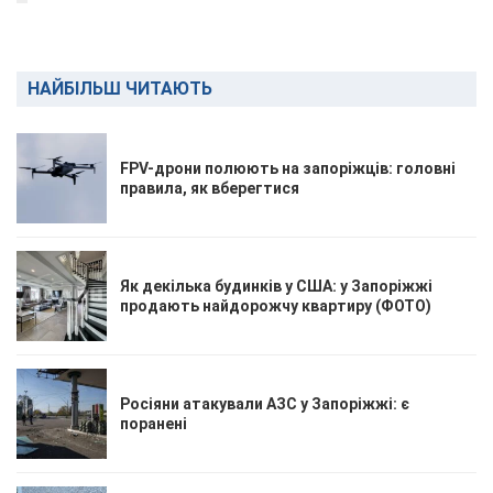
НАЙБІЛЬШ ЧИТАЮТЬ
FPV-дрони полюють на запоріжців: головні
правила, як вберегтися
Як декілька будинків у США: у Запоріжжі
продають найдорожчу квартиру (ФОТО)
Росіяни атакували АЗС у Запоріжжі: є
поранені