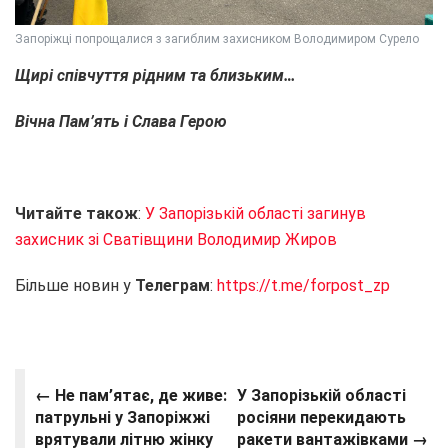
Запоріжці попрощалися з загиблим захисником Володимиром Сурело
Щирі співчуття рідним та близьким…
Вічна Пам’ять і Слава Герою
Читайте також
:
У Запорізькій області загинув
захисник зі Сватівщини Володимир Жиров
Більше новин у
Телеграм
:
https://t.me/forpost_zp
← Не пам’ятає, де живе:
У Запорізькій області
патрульні у Запоріжжі
росіяни перекидають
врятували літню жінку
ракети вантажівками →