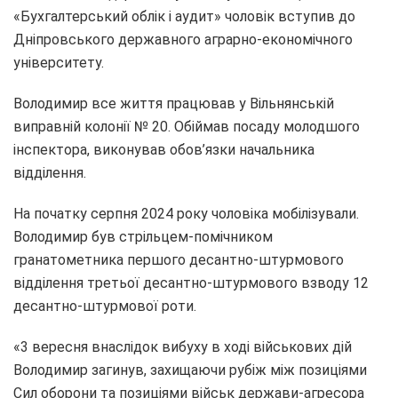
«Бухгалтерський облік і аудит» чоловік вступив до
Дніпровського державного аграрно-економічного
університету.
Володимир все життя працював у Вільнянській
виправній колонії № 20. Обіймав посаду молодшого
інспектора, виконував обов’язки начальника
відділення.
На початку серпня 2024 року чоловіка мобілізували.
Володимир був стрільцем-помічником
гранатометника першого десантно-штурмового
відділення третьої десантно-штурмового взводу 12
десантно-штурмової роти.
«3 вересня внаслідок вибуху в ході військових дій
Володимир загинув, захищаючи рубіж між позиціями
Сил оборони та позиціями військ держави-агресора