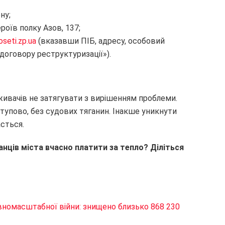
ну;
роїв полку Азов, 137;
seti.zp.ua
(вказавши ПІБ, адресу, особовий
 договору реструктуризації»).
живачів не затягувати з вирішенням проблеми.
тупово, без судових тяганин. Інакше уникнути
сться.
нців міста вчасно платити за тепло? Діліться
овномасштабної війни: знищено близько 868 230