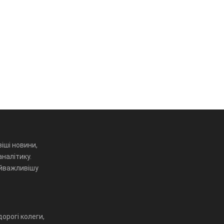
іші новини,
аналітику.
айважливішу
орогі колеги,