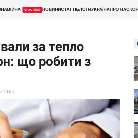
ВНА
ВІЙНА
НОВИНИ
СТАТТІ
БЛОГИ
УКРАЇНА
ПРО НАС
КОН
ВАЖЛИВО
вали за тепло
н: що робити з
ЩЕСТВО