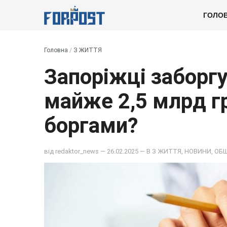
ГОЛО
Головна
/
З ЖИТТЯ
Запоріжці заборгу
майже 2,5 млрд гр
боргами?
від
redaktor_news
— 26.02.2025 — В
З ЖИТТЯ
,
НОВИНИ
,
ОБ