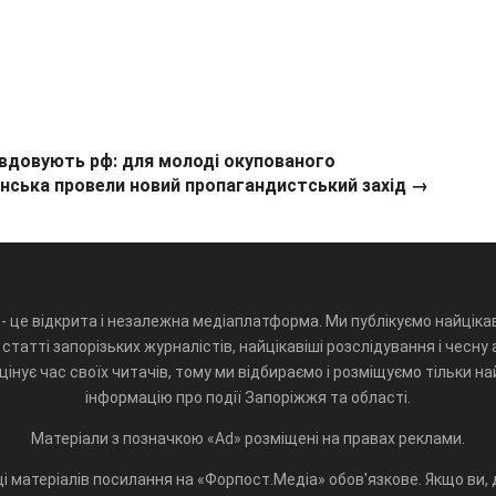
вдовують рф: для молоді окупованого
нська провели новий пропагандистський захід →
- це відкрита і незалежна медіаплатформа. Ми публікуємо найцікав
статті запорізьких журналістів, найцікавіші розслідування і чесну 
інує час своїх читачів, тому ми відбираємо і розміщуємо тільки н
інформацію про події Запоріжжя та області.
Матеріали з позначкою «Ad» розміщені на правах реклами.
і матеріалів посилання на «Форпост.Медіа» обов'язкове. Якщо ви, д