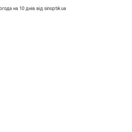
огода на 10 днів від
sinoptik.ua