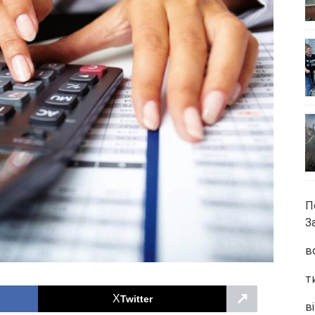
П
З
в
т
↗
Twitter
ві