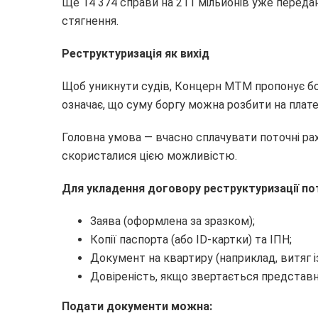
Ще 14 374 справи на 211 мільйонів уже перед
стягнення.
Реструктуризація як вихід
Щоб уникнути судів, Концерн МТМ пропонує б
означає, що суму боргу можна розбити на платежі
Головна умова — вчасно сплачувати поточні рах
скористалися цією можливістю.
Для укладення договору реструктуризації пот
Заява (оформлена за зразком);
Копії паспорта (або ID-картки) та ІПН;
Документ на квартиру (наприклад, витяг із
Довіреність, якщо звертається представн
Подати документи можна: