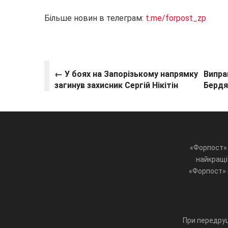
Більше новин в телеграм:
t.me/forpost_zp
← У боях на Запорізькому напрямку
Випра
загинув захисник Сергій Нікітін
Бердя
«Форпост» 
найкращі 
«Форпост» ц
При передруц