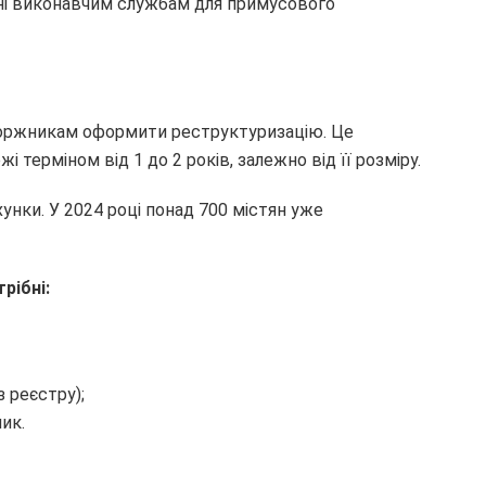
ані виконавчим службам для примусового
оржникам оформити реструктуризацію. Це
 терміном від 1 до 2 років, залежно від її розміру.
унки. У 2024 році понад 700 містян уже
рібні:
 реєстру);
ик.