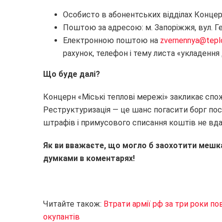
Особисто в абонентських відділах Концер
Поштою за адресою: м. Запоріжжя, вул. Ге
Електронною поштою на
zvernennya@teplo
рахунок, телефон і тему листа «укладення
Що буде далі?
Концерн «Міські теплові мережі» закликає спо
Реструктуризація — це шанс погасити борг пос
штрафів і примусового списання коштів не вда
Як ви вважаєте, що могло б заохотити мешка
думками в коментарях!
Читайте також:
Втрати армії рф за три роки п
окупантів