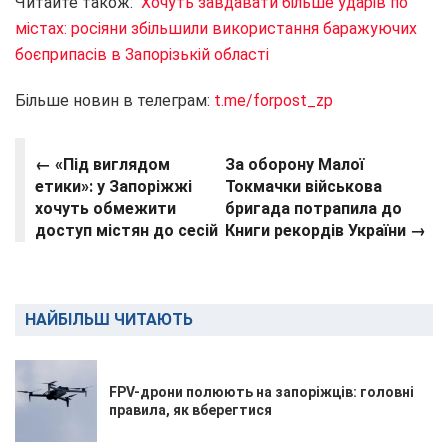
Читайте також:
Хочуть завдавати більше ударів по
містах: росіяни збільшили використання баражуючих
боєприпасів в Запорізькій області
Більше новин в телеграм:
t.me/forpost_zp
← «Під виглядом
За оборону Малої
етики»: у Запоріжжі
Токмачки військова
хочуть обмежити
бригада потрапила до
доступ містян до сесій
Книги рекордів України →
НАЙБІЛЬШ ЧИТАЮТЬ
FPV-дрони полюють на запоріжців: головні
правила, як вберегтися