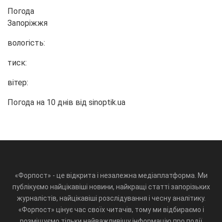
Погода
Запоріжжя
вологість:
тиск:
вітер:
Погода на 10 днів від
sinoptik.ua
«Форпост» - це відкрита і незалежна медіаплатформа. Ми
публікуємо найцікавіші новини, найкращі статті запорізьких
журналістів, найцікавіші розслідування і чесну аналітику.
«Форпост» цінує час своїх читачів, тому ми відбираємо і
розміщуємо тільки найважливішу інформацію про події