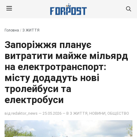
Головна
/
З ЖИТТЯ
Запоріжжя планує
витратити майже мільярд
на електротранспорт:
місту додадуть нові
тролейбуси та
електробуси
від
redaktor_news
— 25.05.2026 — В
З ЖИТТЯ
,
НОВИНИ
,
ОБЩЕСТВО