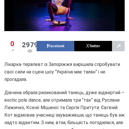
0
2979
↗
Facebook
Twitter
Лікарка-терапевт із Запоріжжя вирішила спробувати
свої сили на сцені шоу “Україна має талан” і не
прогадала.
Дівчина обрала ризикований танець, дуже відвертий –
exotic pole dance, але отримала три “так” від Руслани
Лижичко, Ксенії Мішиної та Сергія Притути. Євгеній
Кот відмовив учасниці зауваживши, що танець був аж
надто відветим. З ним, втім, більшість погодилася, але