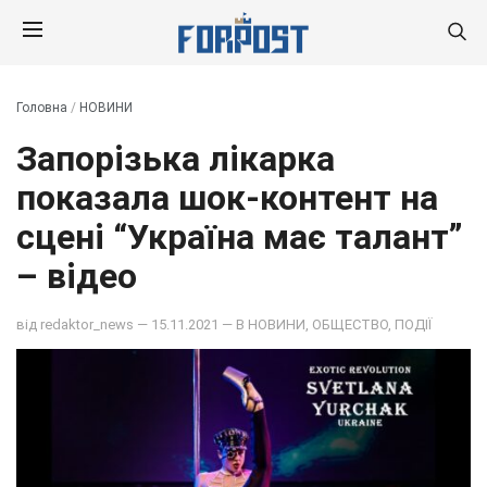
Головна
/
НОВИНИ
Запорізька лікарка
показала шок-контент на
сцені “Україна має талант”
– відео
від
redaktor_news
— 15.11.2021 — В
НОВИНИ
,
ОБЩЕСТВО
,
ПОДІЇ