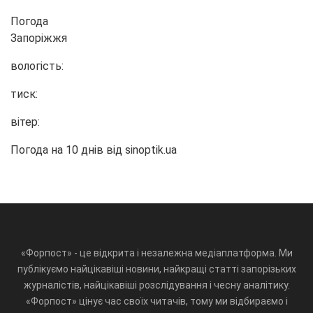
Погода
Запоріжжя
вологість:
тиск:
вітер:
Погода на 10 днів від
sinoptik.ua
«Форпост» - це відкрита і незалежна медіаплатформа. Ми
публікуємо найцікавіші новини, найкращі статті запорізьких
журналістів, найцікавіші розслідування і чесну аналітику.
«Форпост» цінує час своїх читачів, тому ми відбираємо і