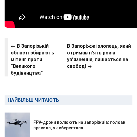
← В Запорізькій
В Запоріжжі хлопець, який
області збирають
отримав п’ять років
мітинг проти
ув’язнення, лишається на
“Великого
свободі →
будівництва”
НАЙБІЛЬШ ЧИТАЮТЬ
FPV-дрони полюють на запоріжців: головні
правила, як вберегтися