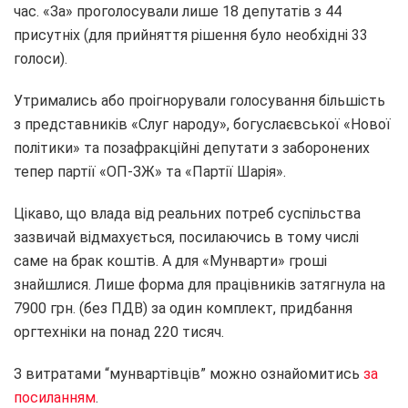
час. «За» проголосували лише 18 депутатів з 44
присутніх (для прийняття рішення було необхідні 33
голоси).
Утримались або проігнорували голосування більшість
з представників «Слуг народу», богуслаєвської «Нової
політики» та позафракційні депутати з заборонених
тепер партії «ОП-ЗЖ» та «Партії Шарія».
Цікаво, що влада від реальних потреб суспільства
зазвичай відмахується, посилаючись в тому числі
саме на брак коштів. А для «Мунварти» гроші
знайшлися. Лише форма для працівників затягнула на
7900 грн. (без ПДВ) за один комплект, придбання
оргтехніки на понад 220 тисяч.
З витратами “мунвартівців” можно ознайомитись
за
посиланням
.