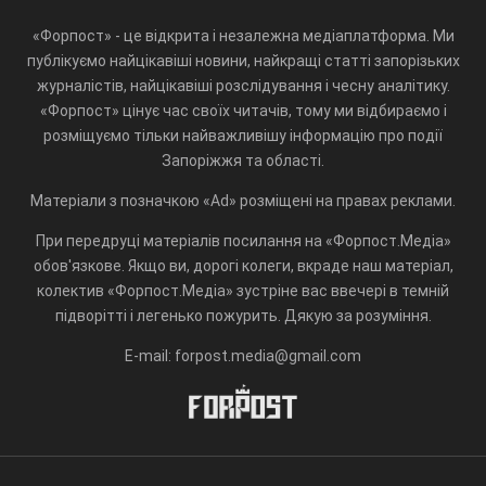
«Форпост» - це відкрита і незалежна медіаплатформа. Ми
публікуємо найцікавіші новини, найкращі статті запорізьких
журналістів, найцікавіші розслідування і чесну аналітику.
«Форпост» цінує час своїх читачів, тому ми відбираємо і
розміщуємо тільки найважливішу інформацію про події
Запоріжжя та області.
Матеріали з позначкою «Ad» розміщені на правах реклами.
При передруці матеріалів посилання на «Форпост.Медіа»
обов'язкове. Якщо ви, дорогі колеги, вкраде наш матеріал,
колектив «Форпост.Медіа» зустріне вас ввечері в темній
підворітті і легенько пожурить. Дякую за розуміння.
E-mail: forpost.media@gmail.com