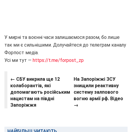
У мирні та воєнні часи залишаємося разом, бо лише
так ми є сильнішими. Долучайтеся до телеграм каналу
Форпост медіа.
Усі ми тут —
https://t.me/forpost_zp
← СБУ викрила ще 12
На Запоріжжі ЗСУ
колаборантів, які
знищили реактивну
допомагають російським
систему залпового
нацистам на півдні
вогню армії рф. Відео
Запоріжжя
→
НАЙБІЛЬШ ЧИТАЮТЬ