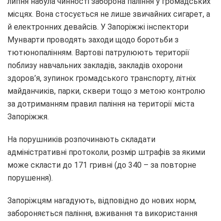
липня набула чинності заборона паління у громадських
місцях. Вона стосується не лише звичайних сигарет, а
й електронних девайсів. У Запоріжжі інспектори
Мунварти проводять заходи щодо боротьби з
тютюнопалінням. Вартові патрулюють території
поблизу навчальних закладів, закладів охорони
здоров’я, зупинок громадського транспорту, літніх
майданчиків, парки, сквери тощо з метою контролю
за дотриманням правил паління на території міста
Запоріжжя.
На порушників розпочинають складати
адміністративні протоколи, розмір штрафів за якими
може скласти до 171 гривні (до 340 – за повторне
порушення).
Запоріжцям нагадують, відповідно до нових норм,
забороняється паління, вживання та використання