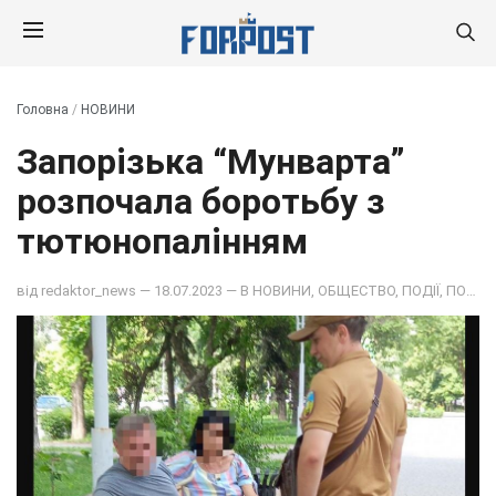
Головна
/
НОВИНИ
Запорізька “Мунварта”
розпочала боротьбу з
тютюнопалінням
від
redaktor_news
— 18.07.2023 — В
НОВИНИ
,
ОБЩЕСТВО
,
ПОДІЇ
,
ПОЛІТИКА