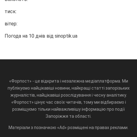
тиск:
вітер:
Погода на 10 днів від
sinoptik.ua
«Форпост» - це відкрита і незалежна медіаплатформа. Ми
публікуємо найцікавіші новини, найкращі статті запорізьких
журналістів, найцікавіші розслідування і чесну аналітику.
«Форпост» цінує час своїх читачів, тому ми відбираємо і
розміщуємо тільки найважливішу інформацію про події
Запоріжжя та області.
Матеріали з позначкою «Ad» розміщені на правах реклами.