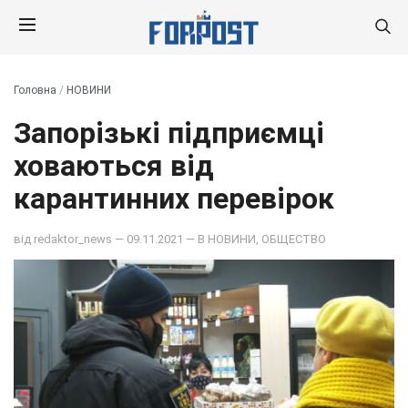
Головна
/
НОВИНИ
Запорізькі підприємці
ховаються від
карантинних перевірок
від
redaktor_news
— 09.11.2021 — В
НОВИНИ
,
ОБЩЕСТВО