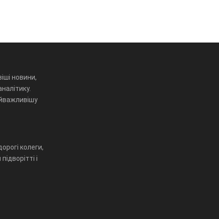
іші новини,
аналітику.
айважливішу
орогі колеги,
підворітті і