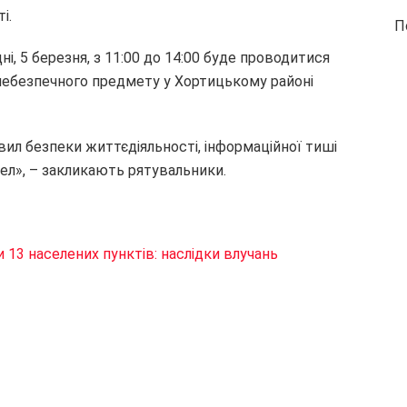
і.
П
, 5 березня, з 11:00 до 14:00 буде проводитися
небезпечного предмету у Хортицькому районі
ил безпеки життєдіяльності, інформаційної тиші
рел», – закликають рятувальники.
и 13 населених пунктів: наслідки влучань