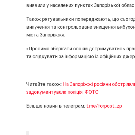
виявили у населених пунктах Запорізької област
Також рятувальники попереджають, що сьогодні
вилучення та контрольоване знищення вибухо
міста Запоріжжя.
«Просимо зберігати спокій дотримуватись прав
та слідкувати за інформацією із офіційних дже
Читайте також:
На Запоріжжі росіяни обстрілял
задокументувала поліція. ФОТО
Більше новин в телеграм:
t.me/forpost_zp