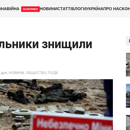
ВНА
ВІЙНА
НОВИНИ
СТАТТІ
БЛОГИ
УКРАЇНА
ПРО НАС
КОН
ВАЖЛИВО
альники знищили
 дня
,
НОВИНИ
,
ОБЩЕСТВО
,
ПОДІЇ