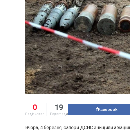
0
19
Facebook
Поділилося
Перегляди
Вчора, 4 березня, сапери ДСНС знищили авіацій