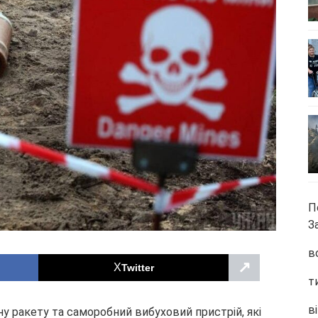
П
З
в
↗
Twitter
т
ві
ну ракету та саморобний вибуховий пристрій, які