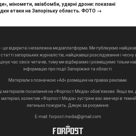
ди», міномети, авіабомби, ударні дрони: показані
ідки атаки на Запорізьку область. ФОТО →
- це відкрита і незалежна медіаплатформа. Ми публікуємо найцікав
статті запорізьких журналістів, найцікавіші розслідування і чесну 
інує час своїх читачів, тому ми відбираємо і розміщуємо тільки н
інформацію про події Запоріжжя та області.
Матеріали з позначкою «Ad» розміщені на правах реклами.
і матеріалів посилання на «Форпост.Медіа» обов'язкове. Якщо ви, д
матеріал, колектив «Форпост.Медіа» зустріне вас ввечері в темній 
легенько пожурить. Дякую за розуміння.
E-mail: forpost.media@gmail.com