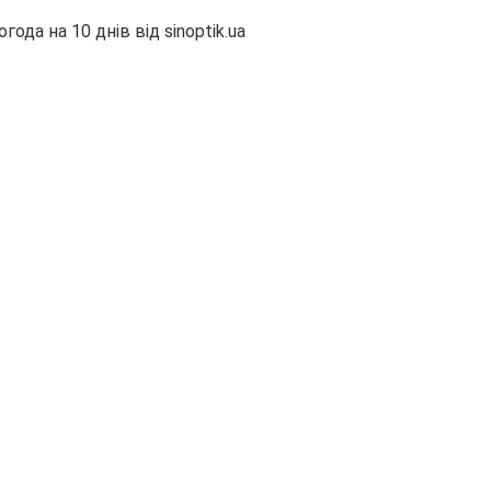
огода на 10 днів від
sinoptik.ua