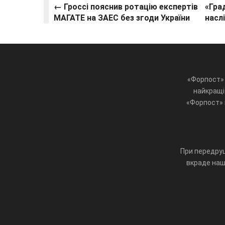
← Гроссі пояснив ротацію експертів
«Гра
МАГАТЕ на ЗАЕС без згоди України
насл
«Форпост» 
найкращі 
«Форпост» ц
При передруц
вкраде наш 