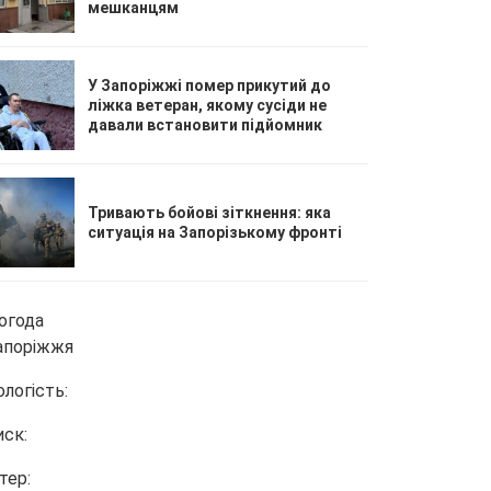
мешканцям
У Запоріжжі помер прикутий до
ліжка ветеран, якому сусіди не
давали встановити підйомник
Тривають бойові зіткнення: яка
ситуація на Запорізькому фронті
огода
апоріжжя
ологість:
иск:
тер: