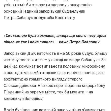
усіх, хто міг би створити здорову конкуренцію
основний і єдиний запорізький будівельник
Петро Сабашук згадує хіба Константу.
«Системною була компанія, шкода що свого часу щось
пішло не так і вона зникла» – каже Петро Павлович.
Запорізький ДБК натомість вже 50 років будує, більшу
частину свого життя — у складі команди Сабашука. За
цей час комбінат встиг звести половину мікрорайону,
а сьогодні має амбітні плани на створення нового, але
архітектурно грамотного вигляду старого
Олександрівська. А також перетворення мікрорайону
Південний на окреме місто, так би мовити – на
маленьку «Венецію».
В усіх будівельних компаній рано чи пізно з’являються