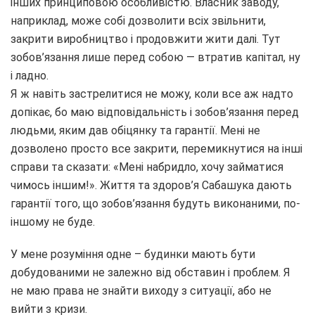
інших принциповою особливістю. Власник заводу,
наприклад, може собі дозволити всіх звільнити,
закрити виробництво і продовжити жити далі. Тут
зобов’язання лише перед собою — втратив капітал, ну
і ладно.
Я ж навіть застрелитися не можу, коли все аж надто
допікає, бо маю відповідальність і зобов’язання перед
людьми, яким дав обіцянку та гарантії. Мені не
дозволено просто все закрити, перемикнутися на інші
справи та сказати: «Мені набридло, хочу займатися
чимось іншим!». Життя та здоров’я Сабашука дають
гарантії того, що зобов’язання будуть виконаними, по-
іншому не буде.
У мене розуміння одне – будинки мають бути
добудованими не залежно від обставин і проблем. Я
не маю права не знайти виходу з ситуації, або не
вийти з кризи.