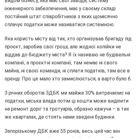
видом бізнесу, яка має свої заводи, систему
інженерного забезпечення, має у своєму складі
постійний штат співробітників з яких щомісячно
сплачує податки може називатися системною.
Яка користь місту від тих, хто організував бригаду під
проєкт, заробив свої гроші, але жодної копійки не
віддав до бюджету міста? Я їх називаю не будівельні
компанії, а проєктні компанії, там немає ні свого
майна, ні своєї команди, ні сплати податків, там все в
оренді. Про це мало хто замислюється, а варто було б.
З річних оборотів ЗДБК ми майже 30% витрачаємо на
податки, міська влада потім ці кошти може виділити
на ремонт доріг та тротуарів, образно кажучи – в тих
же кварталах, де стоять нами зведені будинки.
Запорізькому ДБК вже 55 років, весь цей час він