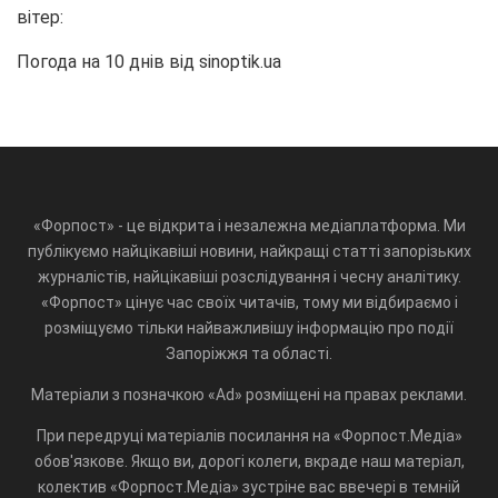
вітер:
Погода на 10 днів від
sinoptik.ua
«Форпост» - це відкрита і незалежна медіаплатформа. Ми
публікуємо найцікавіші новини, найкращі статті запорізьких
журналістів, найцікавіші розслідування і чесну аналітику.
«Форпост» цінує час своїх читачів, тому ми відбираємо і
розміщуємо тільки найважливішу інформацію про події
Запоріжжя та області.
Матеріали з позначкою «Ad» розміщені на правах реклами.
При передруці матеріалів посилання на «Форпост.Медіа»
обов'язкове. Якщо ви, дорогі колеги, вкраде наш матеріал,
колектив «Форпост.Медіа» зустріне вас ввечері в темній