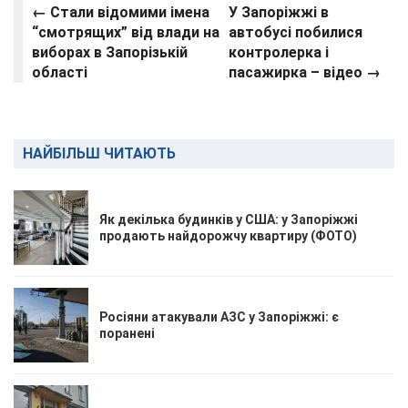
← Стали відомими імена
У Запоріжжі в
“смотрящих” від влади на
автобусі побилися
виборах в Запорізькій
контролерка і
області
пасажирка – відео →
НАЙБІЛЬШ ЧИТАЮТЬ
Як декілька будинків у США: у Запоріжжі
продають найдорожчу квартиру (ФОТО)
Росіяни атакували АЗС у Запоріжжі: є
поранені