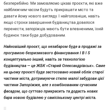
безперебійно. Ми замовляємо цікаві проєкти, які вже
найближчим часом будуть прикрашати місто та
давати йому нового вигляду. І найголовніше, навіть
якщо строки завершення будівництва довелося
перенести, запоріжців мають бути впевненими, їхній
будинок таки буде добудованим.
Найновіший проєкт, що незабаром буде в продажі за
програмою безризикового фінансування I B I S
концептуально інший, навіть за технологією
будівництва — це ЖБК «Старий Олександрівськ». Саме
на цьому проєкті буде застосовано новий облік старої
частини міста, дотримуючи стилю малої забудови цієї
частини Запоріжжя, але з комбінованим сучасним
фасадом, що суттєво прикрасить та додасть нових
барв новою будівлею у самісінькому центрі міста.