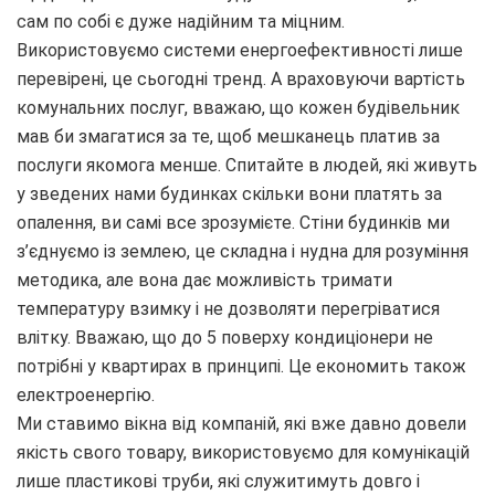
сам по собі є дуже надійним та міцним.
Використовуємо системи енергоефективності лише
перевірені, це сьогодні тренд. А враховуючи вартість
комунальних послуг, вважаю, що кожен будівельник
мав би змагатися за те, щоб мешканець платив за
послуги якомога менше. Спитайте в людей, які живуть
у зведених нами будинках скільки вони платять за
опалення, ви самі все зрозумієте. Стіни будинків ми
з’єднуємо із землею, це складна і нудна для розуміння
методика, але вона дає можливість тримати
температуру взимку і не дозволяти перегріватися
влітку. Вважаю, що до 5 поверху кондиціонери не
потрібні у квартирах в принципі. Це економить також
електроенергію.
Ми ставимо вікна від компаній, які вже давно довели
якість свого товару, використовуємо для комунікацій
лише пластикові труби, які служитимуть довго і