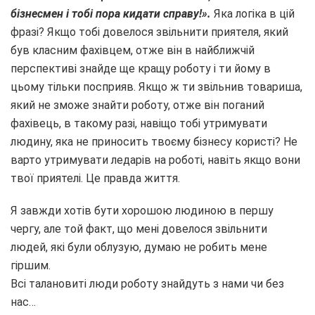
бізнесмен і тобі пора кидати справу!».
Яка логіка в цій
фразі? Якщо тобі довелося звільнити приятеля, який
був класним фахівцем, отже він в найближчій
перспективі знайде ще кращу роботу і ти йому в
цьому тільки посприяв. Якщо ж ти звільнив товариша,
який не зможе знайти роботу, отже він поганий
фахівець, в такому разі, навіщо тобі утримувати
людину, яка не приносить твоєму бізнесу користі? Не
варто утримувати ледарів на роботі, навіть якщо вони
твої приятелі. Це правда життя.
Я завжди хотів бути хорошою людиною в першу
чергу, але той факт, що мені довелося звільнити
людей, які були облузую, думаю не робить мене
гіршим.
Всі талановиті люди роботу знайдуть з нами чи без
нас…