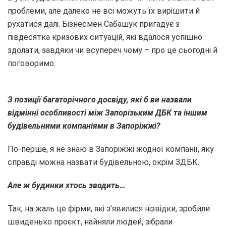
проблеми, але далеко не всі можуть їх вирішити й
рухатися далі. Бізнесмен Сабашук пригадує з
півдесятка кризових ситуацій, які вдалося успішно
здолати, завдяки чи всупереч чому – про це сьогодні й
поговоримо.
З позиції багаторічного досвіду, які б ви назвали
відмінні особливості між Запорізьким ДБК та іншим
будівельними компаніями в Запоріжжі?
По-перше, я не знаю в Запоріжжі жодної компанії, яку
справді можна назвати будівельною, окрім ЗДБК.
Але ж будинки хтось зводить…
Так, на жаль це фірми, які з’явилися нізвідки, зробили
швиденько проєкт, найняли людей, зібрали