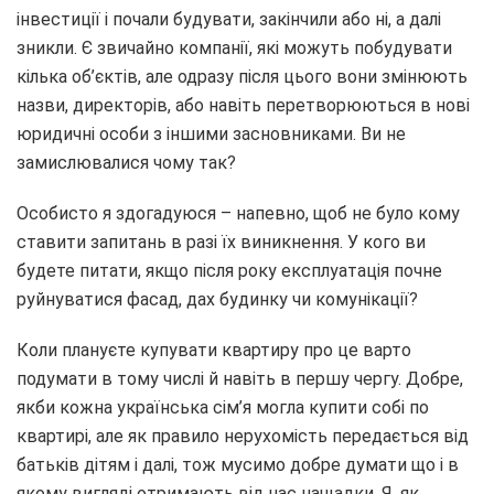
інвестиції і почали будувати, закінчили або ні, а далі
зникли. Є звичайно компанії, які можуть побудувати
кілька об’єктів, але одразу після цього вони змінюють
назви, директорів, або навіть перетворюються в нові
юридичні особи з іншими засновниками. Ви не
замислювалися чому так?
Особисто я здогадуюся – напевно, щоб не було кому
ставити запитань в разі їх виникнення. У кого ви
будете питати, якщо після року експлуатація почне
руйнуватися фасад, дах будинку чи комунікації?
Коли плануєте купувати квартиру про це варто
подумати в тому числі й навіть в першу чергу. Добре,
якби кожна українська сім’я могла купити собі по
квартирі, але як правило нерухомість передається від
батьків дітям і далі, тож мусимо добре думати що і в
якому вигляді отримають від нас нащадки. Я, як