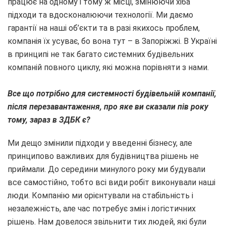
працює на одному і тому ж місці, змінюючи хіба
підходи та вдосконалюючи технології. Ми даємо
гарантії на наші об’єкти та в разі якихось проблем,
компанія їх усуває, бо вона тут – в Запоріжжі. В Україні
в принципі не так багато системних будівельних
компаній повного циклу, які можна порівняти з нами.
Все що потрібно для системності будівельній компанії,
після перезавантаження, про яке ви сказали пів року
тому, зараз в ЗДБК є?
Ми дещо змінили підходи у введенні бізнесу, але
принципово важливих для будівництва рішень не
приймали. До середини минулого року ми будували
все самостійно, тобто всі види робіт виконували наші
люди. Компанію ми орієнтували на стабільність і
незалежність, але час потребує змін і логістичних
рішень. Нам довелося звільнити тих людей, які були