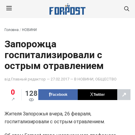
Головна
/
НОВИНИ
Запорожца
госпитализировали с
острым отравлением
від
Главный редактор
— 27.02.2017 — В
НОВИНИ
,
ОБЩЕСТВО
0
128
↗
Facebook
Twitter
Жителя Запорожья вчера, 26 февраля,
госпитализировали с острым отравлением.