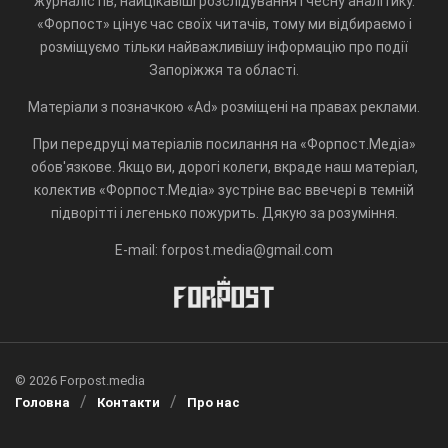
журналістів, найцікавіші розслідування і чесну аналітику.
«Форпост» цінує час своїх читачів, тому ми відбираємо і
розміщуємо тільки найважливішу інформацію про події
Запоріжжя та області.
Матеріали з позначкою «Ad» розміщені на правах реклами.
При передруці матеріалів посилання на «Форпост.Медіа»
обов'язкове. Якщо ви, дорогі колеги, вкраде наш матеріал,
колектив «Форпост.Медіа» зустріне вас ввечері в темній
підворітті і легенько пожурить. Дякую за розуміння.
E-mail: forpost.media@gmail.com
© 2026 Forpost.media
Головна
Контакти
Про нас