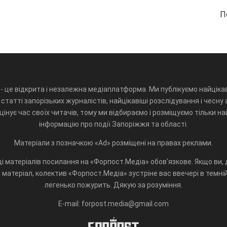
П
- це відкрита і незалежна медіаплатформа. Ми публікуємо найцікав
статті запорізьких журналістів, найцікавіші розслідування і чесну 
інує час своїх читачів, тому ми відбираємо і розміщуємо тільки н
інформацію про події Запоріжжя та області.
Матеріали з позначкою «Ad» розміщені на правах реклами.
і матеріалів посилання на «Форпост.Медіа» обов'язкове. Якщо ви, д
матеріал, колектив «Форпост.Медіа» зустріне вас ввечері в темній 
легенько пожурить. Дякую за розуміння.
E-mail: forpost.media@gmail.com