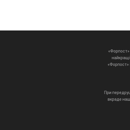
«Форпост» 
найкращі 
«Форпост» ц
При передруц
вкраде наш 