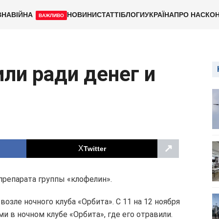
ВНА
ВІЙНА
НОВИНИ
СТАТТІ
БЛОГИ
УКРАЇНА
ПРО НАС
КОН
ВАЖЛИВО
ли ради денег и
↗
Twitter
препарата группы «клофелин».
возле ночного клуба «Орбита». С 11 на 12 ноября
и в ночном клубе «Орбита», где его отравили.