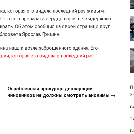
а, которая его видела последний раз живым,
 От этого препарата сердце парня не выдержало.
ирать. Об этом сообщил на своей странице друг
блсовета Ярослав Гришин.
ина нашли возле заброшенного здания. Его
шки, которая его видела в последний раз.
П
Ограбленный прокурор: декларации
З
чиновников не должны смотреть анонимы
→
в
т
ві