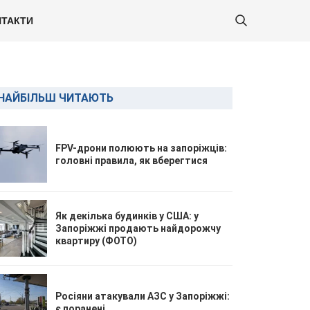
ТАКТИ
НАЙБІЛЬШ ЧИТАЮТЬ
FPV-дрони полюють на запоріжців:
головні правила, як вберегтися
Як декілька будинків у США: у
Запоріжжі продають найдорожчу
квартиру (ФОТО)
Росіяни атакували АЗС у Запоріжжі:
є поранені