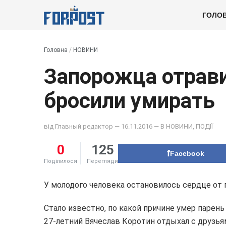
ГОЛО
Головна
/
НОВИНИ
Запорожца отрави
бросили умирать
від
Главный редактор
— 16.11.2016 — В
НОВИНИ
,
ПОДІЇ
0
125
Facebook
Поділилося
Перегляди
У молодого человека остановилось сердце от 
Стало известно, по какой причине умер парень 
27-летний Вячеслав Коротин отдыхал с друзьям