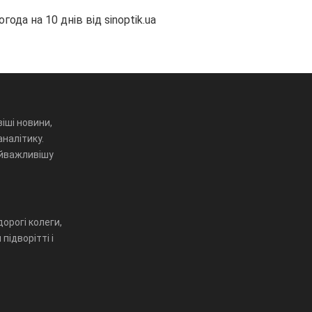
огода на 10 днів від
sinoptik.ua
іші новини,
аналітику.
айважливішу
орогі колеги,
підворітті і