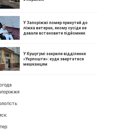
У Запоріжжі помер прикутий до
ліжка ветеран, якому сусіди не
давали встановити підйомник
У Кушугумі закрили відділення
«Укрпошти»: куди звертатися
мешканцям
огода
апоріжжя
ологість:
иск:
тер: