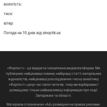
вологість:
тиск:
вітер:
Погода на 10 днів від
sinoptik.ua
«Форпост» - це відкрита і незалежна медіаплатформа. Ми
публікуємо найцікавіші новини, найкращі статті запорізьких
журналістів, найцікавіші розслідування і чесну аналітику.
«Форпост» цінує час своїх читачів, тому ми відбираємо і
розміщуємо тільки найважливішу інформацію про події
Запоріжжя та області.
Матеріали з позначкою «Ad» розміщені на правах реклами.