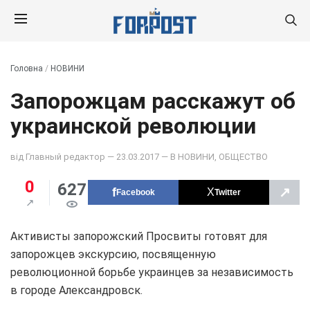
Головна
/
НОВИНИ
Запорожцам расскажут об
украинской революции
від
Главный редактор
— 23.03.2017 — В
НОВИНИ
,
ОБЩЕСТВО
0
627
↗
Facebook
Twitter
Активисты запорожский Просвиты готовят для
запорожцев экскурсию, посвященную
революционной борьбе украинцев за независимость
в городе Александровск.