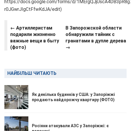
https://docs.google.com/forms/d/1MErgQJjUscA4DB3pR8g
r0JGwrJIgCtFfwKdJA/edit)
← Артиллеристам
В Запорожской области
подарили жизненно
обнаружили тайник с
важные вещи в быту
гранатами в дупле дерева
(фото)
→
НАЙБІЛЬШ ЧИТАЮТЬ
Як декілька будинків у США: у Запоріжжі
продають найдорожчу квартиру (ФОТО)
Росіяни атакували АЗС у Запоріжжі: є
поранені