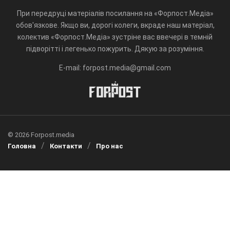
При передруці матеріалів посилання на «Форпост.Медіа»
обов'язкове. Якщо ви, дорогі колеги, вкраде наш матеріал,
колектив «Форпост.Медіа» зустріне вас ввечері в темній
підворітті і легенько пожурить. Дякую за розуміння.
E-mail: forpost.media@gmail.com
© 2026 Forpost.media
Головна
Контакти
Про нас