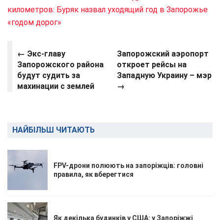
километров: Буряк назвал уходящий год в Запорожье
«годом дорог»
← Экс-главу
Запорожский аэропорт
Запорожского района
откроет рейсы на
будут судить за
Западную Украину – мэр
махинации с землей
→
НАЙБІЛЬШ ЧИТАЮТЬ
FPV-дрони полюють на запоріжців: головні
правила, як вберегтися
Як декілька будинків у США: у Запоріжжі