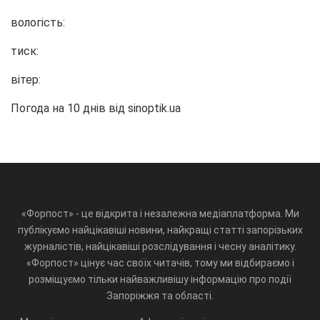
вологість:
тиск:
вітер:
Погода на 10 днів від
sinoptik.ua
«Форпост» - це відкрита і незалежна медіаплатформа. Ми
публікуємо найцікавіші новини, найкращі статті запорізьких
журналістів, найцікавіші розслідування і чесну аналітику.
«Форпост» цінує час своїх читачів, тому ми відбираємо і
розміщуємо тільки найважливішу інформацію про події
Запоріжжя та області.