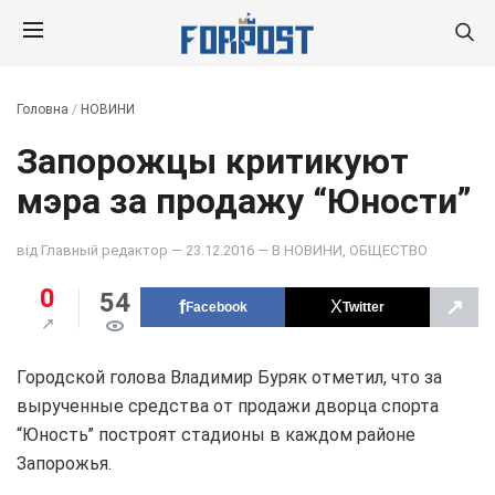
Головна
/
НОВИНИ
Запорожцы критикуют
мэра за продажу “Юности”
від
Главный редактор
— 23.12.2016 — В
НОВИНИ
,
ОБЩЕСТВО
0
54
↗
Facebook
Twitter
Городской голова Владимир Буряк отметил, что за
вырученные средства от продажи дворца спорта
“Юность” построят стадионы в каждом районе
Запорожья.