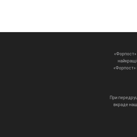
«Форпост» 
найкращі 
«Форпост» ц
При передруц
вкраде наш 