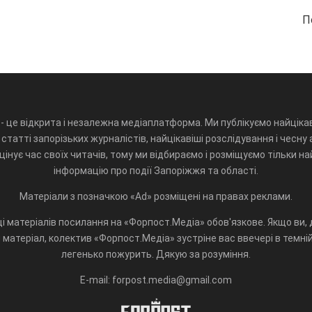
П
- це відкрита і незалежна медіаплатформа. Ми публікуємо найцікав
статті запорізьких журналістів, найцікавіші розслідування і чесну 
інує час своїх читачів, тому ми відбираємо і розміщуємо тільки н
інформацію про події Запоріжжя та області.
Матеріали з позначкою «Ad» розміщені на правах реклами.
і матеріалів посилання на «Форпост.Медіа» обов'язкове. Якщо ви, д
матеріал, колектив «Форпост.Медіа» зустріне вас ввечері в темній 
легенько пожурить. Дякую за розуміння.
E-mail: forpost.media@gmail.com