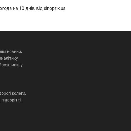
огода на 10 днів від
sinoptik.ua
іші новини,
аналітику.
айважливішу
орогі колеги,
підворітті і