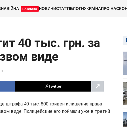
ВНА
ВІЙНА
НОВИНИ
СТАТТІ
БЛОГИ
УКРАЇНА
ПРО НАС
КОН
ВАЖЛИВО
т 40 тыс. грн. за
езвом виде
ВО
↗
Twitter
де штрафа 40 тыс. 800 гривен и лишение права
езвом виде. Полицейские его поймали уже в третий