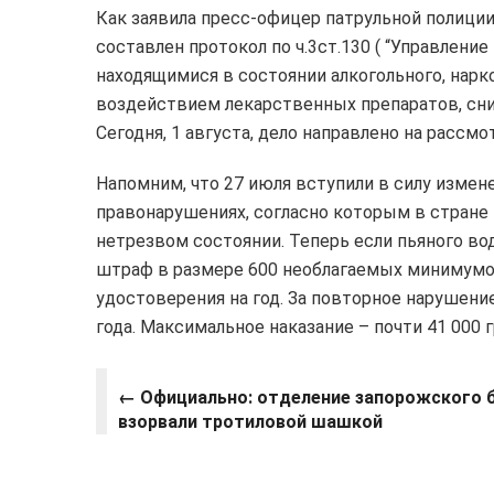
Как заявила пресс-офицер патрульной полици
составлен протокол по ч.3ст.130 ( “Управлен
находящимися в состоянии алкогольного, нарко
воздействием лекарственных препаратов, сни
Сегодня, 1 августа, дело направлено на рассм
Напомним, что 27 июля вступили в силу изме
правонарушениях, согласно которым в стране
нетрезвом состоянии. Теперь если пьяного во
штраф в размере 600 необлагаемых минимумов 
удостоверения на год. За повторное нарушение
года. Максимальное наказание – почти 41 000 
← Официально: отделение запорожского 
взорвали тротиловой шашкой