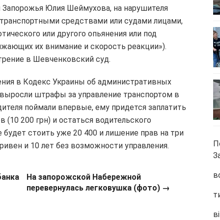
и Запорожья Юлия Шеймухова, на нарушителя
ие транспортными средствами или судами лицами,
тического или другого опьянения или под
жающих их внимание и скорость реакции»).
отрение в Шевченковский суд.
нения в Кодекс Украины об административных
 выросли штрафы за управление транспортом в
дителя поймали впервые, ему придется заплатить
(10 200 грн) и остаться водительского
 будет стоить уже 20 400 и лишение прав на три
П
гривен и 10 лет без возможности управления.
З
в
банка
На запорожской Набережной
перевернулась легковушка (фото) →
т
ві