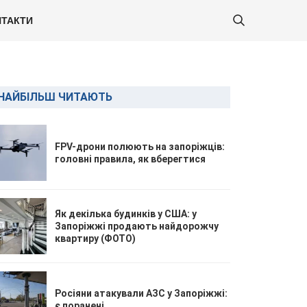
ТАКТИ
НАЙБІЛЬШ ЧИТАЮТЬ
FPV-дрони полюють на запоріжців:
головні правила, як вберегтися
Як декілька будинків у США: у
Запоріжжі продають найдорожчу
квартиру (ФОТО)
Росіяни атакували АЗС у Запоріжжі:
є поранені