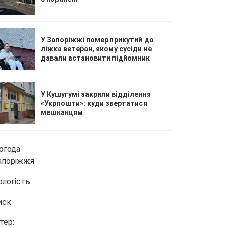
У Запоріжжі помер прикутий до
ліжка ветеран, якому сусіди не
давали встановити підйомник
У Кушугумі закрили відділення
«Укрпошти»: куди звертатися
мешканцям
огода
апоріжжя
ологість:
иск:
тер: