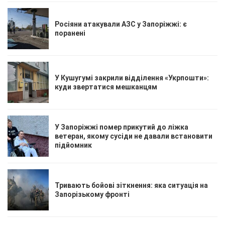
Росіяни атакували АЗС у Запоріжжі: є
поранені
У Кушугумі закрили відділення «Укрпошти»:
куди звертатися мешканцям
У Запоріжжі помер прикутий до ліжка
ветеран, якому сусіди не давали встановити
підйомник
Тривають бойові зіткнення: яка ситуація на
Запорізькому фронті