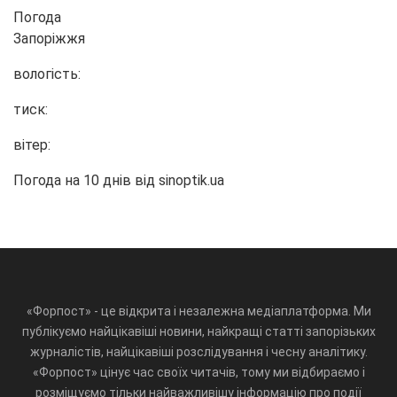
Погода
Запоріжжя
вологість:
тиск:
вітер:
Погода на 10 днів від
sinoptik.ua
«Форпост» - це відкрита і незалежна медіаплатформа. Ми
публікуємо найцікавіші новини, найкращі статті запорізьких
журналістів, найцікавіші розслідування і чесну аналітику.
«Форпост» цінує час своїх читачів, тому ми відбираємо і
розміщуємо тільки найважливішу інформацію про події