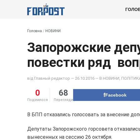
ГОЛО
Головна
/
НОВИНИ
Запорожские депу
повестки ряд воп
від
Главный редактор
— 26.10.2016 — В
НОВИНИ
,
ПОЛІТИК
0
68
Facebook
Поділилося
Перегляди
В БПП отказались голосовать за внесение доп
Депутаты Запорожского горсовета отказались
вынесенных на сессию 26 октября.