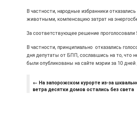
В частности, народные избранники отказалис
животными, компенсацию затрат на энергосбе
За соответствующее решение проголосовали 5
В частности, принципиально отказались голо
дня депутаты от БПП, сославшись на то, что 
были опубликованы на сайте мэрии за 10 дней д
← На запорожском курорте из-за шквальн
ветра десятки домов остались без света