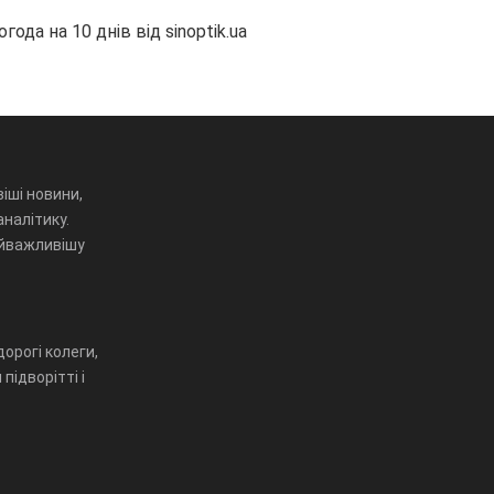
огода на 10 днів від
sinoptik.ua
іші новини,
аналітику.
айважливішу
орогі колеги,
підворітті і