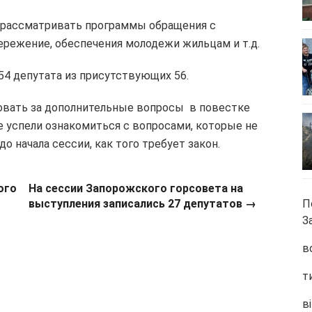
ь рассматривать программы обращения с
режение, обеспечения молодежи жильцам и т.д.
4 депутата из присутствующих 56.
совать за дополнительные вопросы в повестке
не успели ознакомиться с вопросами, которые не
о начала сессии, как того требует закон.
ого
На сессии Запорожского горсовета на
выступления записались 27 депутатов →
П
З
в
т
ві