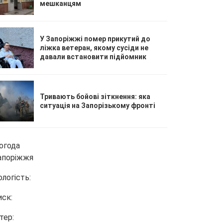
мешканцям
У Запоріжжі помер прикутий до
ліжка ветеран, якому сусіди не
давали встановити підйомник
Тривають бойові зіткнення: яка
ситуація на Запорізькому фронті
огода
апоріжжя
ологість:
иск:
тер: