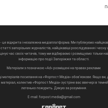
П
- це відкрита і незалежна медіаплатформа. Ми публікуємо найцікав
статті запорізьких журналістів, найцікавіші розслідування і чесну 
інує час своїх читачів, тому ми відбираємо і розміщуємо тільки н
інформацію про події Запоріжжя та області.
Матеріали з позначкою «Ad» розміщені на правах реклами.
і матеріалів посилання на «Форпост.Медіа» обов'язкове. Якщо ви, д
матеріал, колектив «Форпост.Медіа» зустріне вас ввечері в темній 
легенько пожурить. Дякую за розуміння.
E-mail: forpost.media@gmail.com