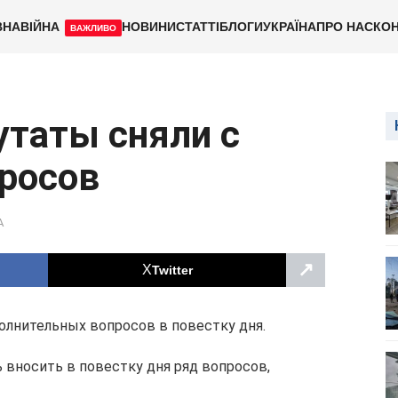
ВНА
ВІЙНА
НОВИНИ
СТАТТІ
БЛОГИ
УКРАЇНА
ПРО НАС
КОН
ВАЖЛИВО
таты сняли с
росов
А
↗
Twitter
олнительных вопросов в повестку дня.
 вносить в повестку дня ряд вопросов,