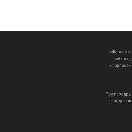
«Форпост» 
найкращі 
«Форпост» ц
При передруц
вкраде наш 