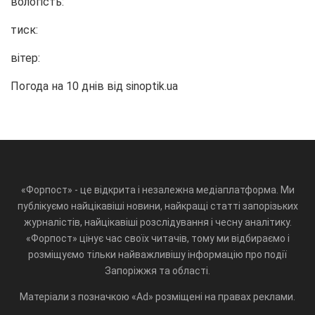
вологість:
тиск:
вітер:
Погода на 10 днів від
sinoptik.ua
«Форпост» - це відкрита і незалежна медіаплатформа. Ми
публікуємо найцікавіші новини, найкращі статті запорізьких
журналістів, найцікавіші розслідування і чесну аналітику.
«Форпост» цінує час своїх читачів, тому ми відбираємо і
розміщуємо тільки найважливішу інформацію про події
Запоріжжя та області.
Матеріали з позначкою «Ad» розміщені на правах реклами.