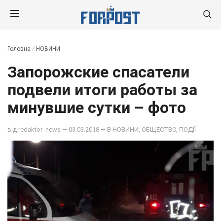
Головна
/
НОВИНИ
Запорожские спасатели
подвели итоги работы за
минувшие сутки – фото
від
redaktor_news
— 03.03.2018 — В
НОВИНИ
,
ОБЩЕСТВО
,
ПОДІЇ