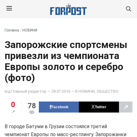
Головна
/
НОВИНИ
Запорожские спортсмены
привезли из чемпионата
Европы золото и серебро
(фото)
від
Главный редактор
— 28.07.2016 — В
НОВИНИ
,
ОБЩЕСТВО
0
78
↗
Facebook
Twitter
В городе Батуми в Грузии состоялся третий
чемпионат Европы по масс-рестлингу. Запорожанки