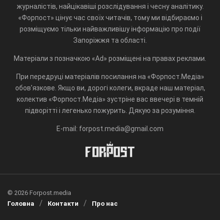
журналістів, найцікавіші розслідування і чесну аналітику.
«Форпост» цінує час своїх читачів, тому ми відбираємо і
розміщуємо тільки найважливішу інформацію про події
Запоріжжя та області.
Матеріали з позначкою «Ad» розміщені на правах реклами.
При передруці матеріалів посилання на «Форпост.Медіа»
обов'язкове. Якщо ви, дорогі колеги, вкраде наш матеріал,
колектив «Форпост.Медіа» зустріне вас ввечері в темній
підворітті і легенько пожурить. Дякую за розуміння.
E-mail: forpost.media@gmail.com
© 2026 Forpost.media
Головна
Контакти
Про нас