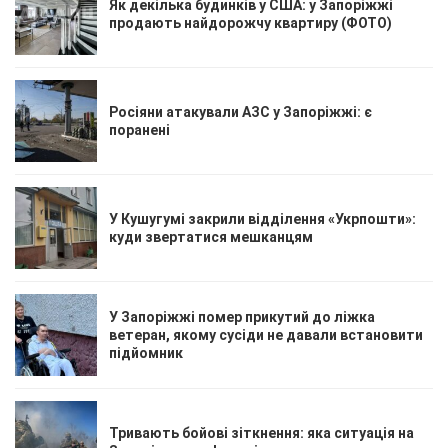
Як декілька будинків у США: у Запоріжжі
продають найдорожчу квартиру (ФОТО)
Росіяни атакували АЗС у Запоріжжі: є
поранені
У Кушугумі закрили відділення «Укрпошти»:
куди звертатися мешканцям
У Запоріжжі помер прикутий до ліжка
ветеран, якому сусіди не давали встановити
підйомник
Тривають бойові зіткнення: яка ситуація на