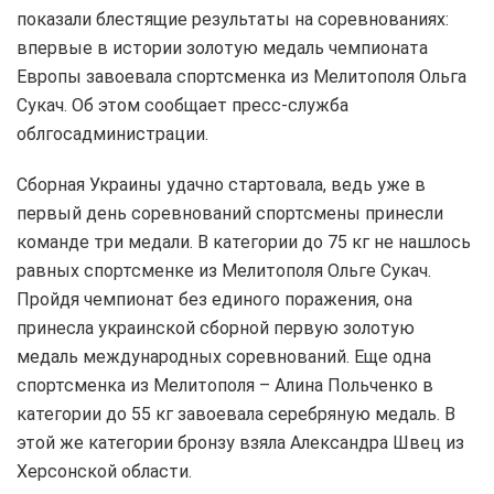
показали блестящие результаты на соревнованиях:
впервые в истории золотую медаль чемпионата
Европы завоевала спортсменка из Мелитополя Ольга
Сукач. Об этом сообщает пресс-служба
облгосадминистрации.
Сборная Украины удачно стартовала, ведь уже в
первый день соревнований спортсмены принесли
команде три медали. В категории до 75 кг не нашлось
равных спортсменке из Мелитополя Ольге Сукач.
Пройдя чемпионат без единого поражения, она
принесла украинской сборной первую золотую
медаль международных соревнований. Еще одна
спортсменка из Мелитополя – Алина Польченко в
категории до 55 кг завоевала серебряную медаль. В
этой же категории бронзу взяла Александра Швец из
Херсонской области.