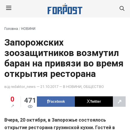
Головна
/
НОВИНИ
Запорожских
зоозащитников возмутил
баран на привязи во время
открытия ресторана
від
redaktor_news
— 21.10.2017 — В
НОВИНИ
,
ОБЩЕСТВО
0
471
↗
Facebook
Twitter
Вчера, 20 октября, в Запорожье состоялось
открытие ресторана грузинской кухни. Гостей в