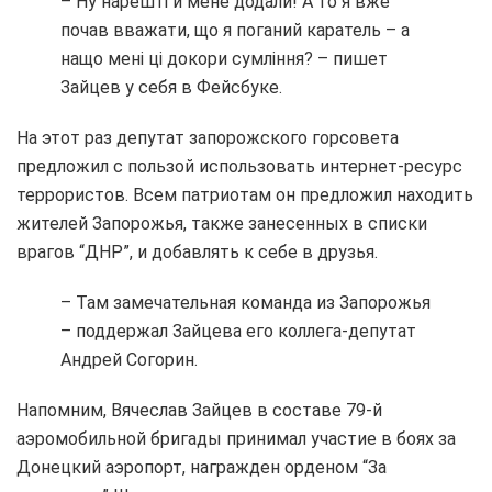
– Ну нарешті й мене додали! А то я вже
почав вважати, що я поганий каратель – а
нащо мені ці докори сумління? – пишет
Зайцев у себя в Фейсбуке.
На этот раз депутат запорожского горсовета
предложил с пользой использовать интернет-ресурс
террористов. Всем патриотам он предложил находить
жителей Запорожья, также занесенных в списки
врагов “ДНР”, и добавлять к себе в друзья.
– Там замечательная команда из Запорожья
– поддержал Зайцева его коллега-депутат
Андрей Согорин.
Напомним, Вячеслав Зайцев в составе 79-й
аэромобильной бригады принимал участие в боях за
Донецкий аэропорт, награжден орденом “За