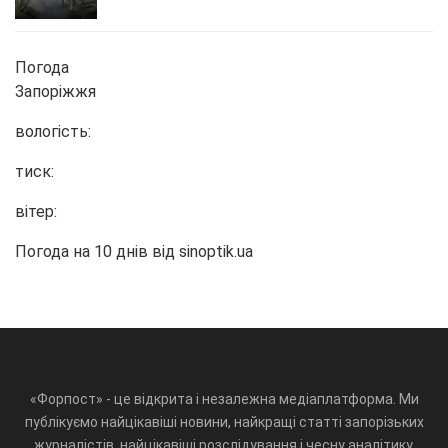
Погода
Запоріжжя
вологість:
тиск:
вітер:
Погода на 10 днів від
sinoptik.ua
«Форпост» - це відкрита і незалежна медіаплатформа. Ми
публікуємо найцікавіші новини, найкращі статті запорізьких
журналістів, найцікавіші розслідування і чесну аналітику.