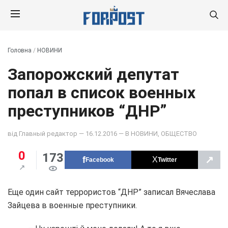
Головна
/
НОВИНИ
Запорожский депутат
попал в список военных
преступников “ДНР”
від
Главный редактор
— 16.12.2016 — В
НОВИНИ
,
ОБЩЕСТВО
0
173
↗
Facebook
Twitter
Еще один сайт террористов “ДНР” записал Вячеслава
Зайцева в военные преступники.