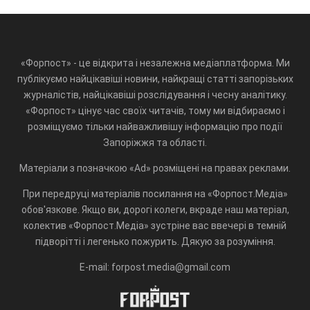
«Форпост» - це відкрита і незалежна медіаплатформа. Ми
публікуємо найцікавіші новини, найкращі статті запорізьких
журналістів, найцікавіші розслідування і чесну аналітику.
«Форпост» цінує час своїх читачів, тому ми відбираємо і
розміщуємо тільки найважливішу інформацію про події
Запоріжжя та області.
Матеріали з позначкою «Ad» розміщені на правах реклами.
При передруці матеріалів посилання на «Форпост.Медіа»
обов'язкове. Якщо ви, дорогі колеги, вкраде наш матеріал,
колектив «Форпост.Медіа» зустріне вас ввечері в темній
підворітті і легенько пожурить. Дякую за розуміння.
E-mail: forpost.media@gmail.com