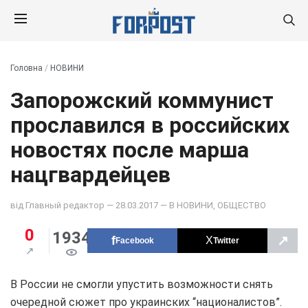
Головна
/
НОВИНИ
Запорожский коммунист
прославился в российских
новостях после марша
нацгвардейцев
від
Главный редактор
— 28.03.2017 — В
НОВИНИ
,
ОБЩЕСТВО
0
1934
↗
Facebook
Twitter
В России не смогли упустить возможности снять
очередной сюжет про украинских “националистов”.