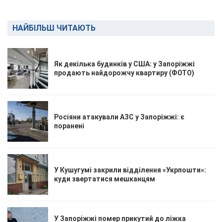
НАЙБІЛЬШ ЧИТАЮТЬ
Як декілька будинків у США: у Запоріжжі
продають найдорожчу квартиру (ФОТО)
Росіяни атакували АЗС у Запоріжжі: є
поранені
У Кушугумі закрили відділення «Укрпошти»:
куди звертатися мешканцям
У Запоріжжі помер прикутий до ліжка