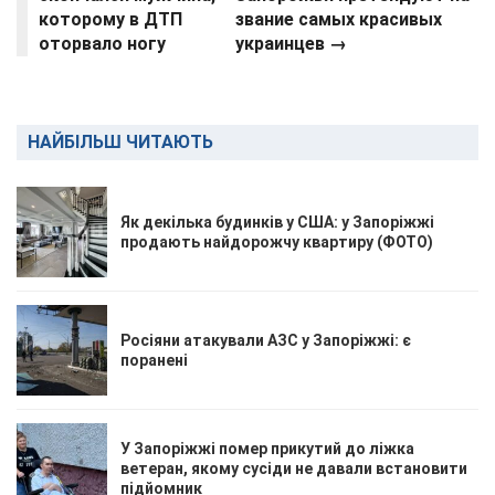
которому в ДТП
звание самых красивых
оторвало ногу
украинцев
→
НАЙБІЛЬШ ЧИТАЮТЬ
Як декілька будинків у США: у Запоріжжі
продають найдорожчу квартиру (ФОТО)
Росіяни атакували АЗС у Запоріжжі: є
поранені
У Запоріжжі помер прикутий до ліжка
ветеран, якому сусіди не давали встановити
підйомник