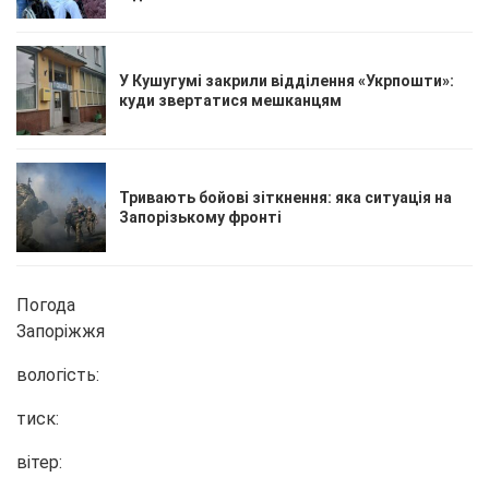
У Кушугумі закрили відділення «Укрпошти»:
куди звертатися мешканцям
Тривають бойові зіткнення: яка ситуація на
Запорізькому фронті
Погода
Запоріжжя
вологість:
тиск:
вітер: