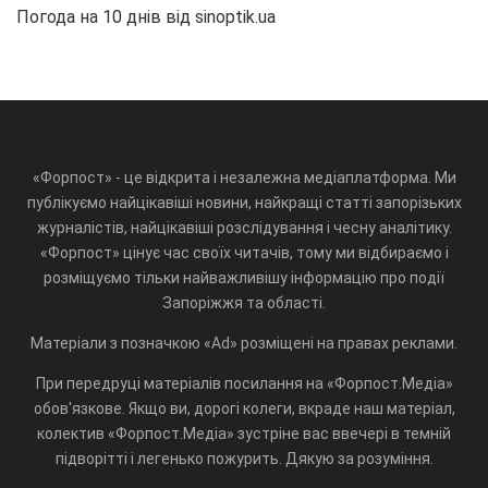
Погода на 10 днів від
sinoptik.ua
«Форпост» - це відкрита і незалежна медіаплатформа. Ми
публікуємо найцікавіші новини, найкращі статті запорізьких
журналістів, найцікавіші розслідування і чесну аналітику.
«Форпост» цінує час своїх читачів, тому ми відбираємо і
розміщуємо тільки найважливішу інформацію про події
Запоріжжя та області.
Матеріали з позначкою «Ad» розміщені на правах реклами.
При передруці матеріалів посилання на «Форпост.Медіа»
обов'язкове. Якщо ви, дорогі колеги, вкраде наш матеріал,
колектив «Форпост.Медіа» зустріне вас ввечері в темній
підворітті і легенько пожурить. Дякую за розуміння.