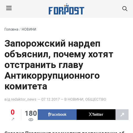
Головна
/
НОВИНИ
Запорожский нардеп
объяснил, почему хотят
отстранить главу
Антикоррупционного
комитета
від
redaktor_news
— 07.12.2017 — В
НОВИНИ
,
ОБЩЕСТВО
0
180
↗
Facebook
Twitter