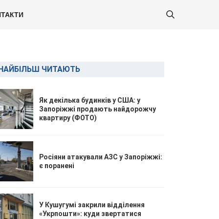
ТАКТИ
НАЙБІЛЬШ ЧИТАЮТЬ
Як декілька будинків у США: у
Запоріжжі продають найдорожчу
квартиру (ФОТО)
Росіяни атакували АЗС у Запоріжжі:
є поранені
У Кушугумі закрили відділення
«Укрпошти»: куди звертатися