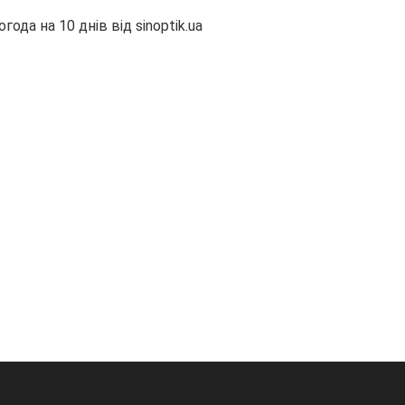
огода на 10 днів від
sinoptik.ua