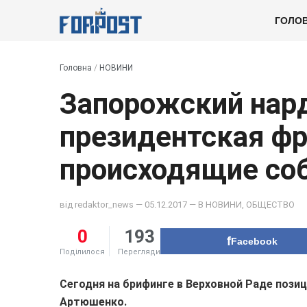
ГОЛО
Головна
/
НОВИНИ
Запорожский нард
президентская фр
происходящие со
від
redaktor_news
— 05.12.2017 — В
НОВИНИ
,
ОБЩЕСТВО
0
193
Facebook
Поділилося
Перегляди
Сегодня на брифинге в Верховной Раде пози
Артюшенко.