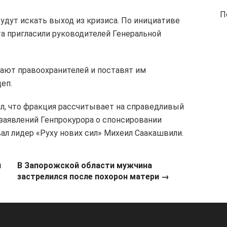
П
будут искать выход из кризиса. По инициативе
а пригласили руководителей Генеральной
шают правоохранителей и поставят им
еп.
л, что фракция рассчитывает на справедливый
 заявлений Генпрокурора о спонсировании
ал лидер «Руху нових сил» Михеил Саакашвили.
й
В Запорожской области мужчина
застрелился после похорон матери →