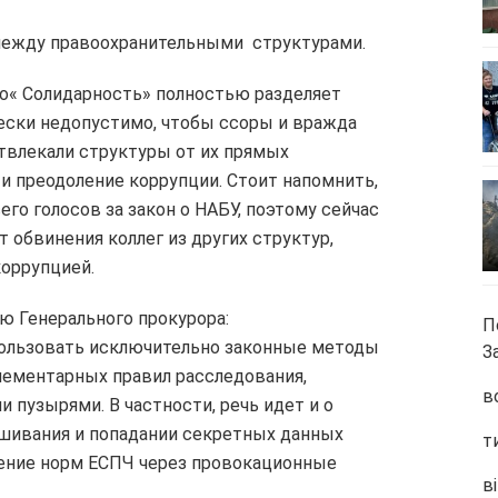
между правоохранительными структурами.
о« Солидарность» полностью разделяет
ески недопустимо, чтобы ссоры и вражда
влекали структуры от их прямых
и преодоление коррупции. Стоит напомнить,
го голосов за закон о НАБУ, поэтому сейчас
т обвинения коллег из других структур,
коррупцией.
 Генерального прокурора:
П
ользовать исключительно законные методы
З
элементарных правил расследования,
в
пузырями. В частности, речь идет и о
шивания и попадании секретных данных
т
шение норм ЕСПЧ через провокационные
ві