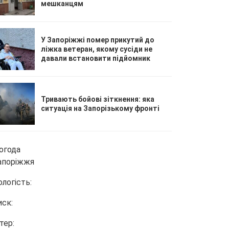
мешканцям
У Запоріжжі помер прикутий до
ліжка ветеран, якому сусіди не
давали встановити підйомник
Тривають бойові зіткнення: яка
ситуація на Запорізькому фронті
огода
апоріжжя
ологість:
иск:
тер: