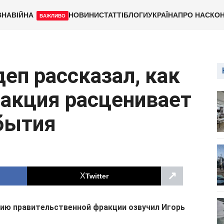
ВНА
ВІЙНА
НОВИНИ
СТАТТІ
БЛОГИ
УКРАЇНА
ПРО НАС
КОН
ВАЖЛИВО
еп рассказал, как
акция расценивает
бытия
↗
Twitter
цию правительственной фракции озвучил Игорь