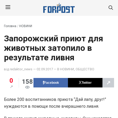
Головна
/
НОВИНИ
Запорожский приют для
животных затопило в
результате ливня
від
redaktor_news
— 02.09.2017 — В
НОВИНИ
,
ОБЩЕСТВО
0
158
↗
Facebook
Twitter
Более 200 воспитанников приюта “Дай лапу, друг!”
нуждаются в помощи после вчерашнего ливня.