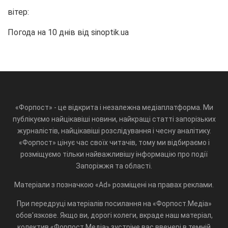
вітер:
Погода на 10 днів від
sinoptik.ua
«Форпост» - це відкрита і незалежна медіаплатформа. Ми
публікуємо найцікавіші новини, найкращі статті запорізьких
журналістів, найцікавіші розслідування і чесну аналітику.
«Форпост» цінує час своїх читачів, тому ми відбираємо і
розміщуємо тільки найважливішу інформацію про події
Запоріжжя та області.
Матеріали з позначкою «Ad» розміщені на правах реклами.
При передруці матеріалів посилання на «Форпост.Медіа»
обов'язкове. Якщо ви, дорогі колеги, вкраде наш матеріал,
колектив «Форпост.Медіа» зустріне вас ввечері в темній