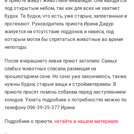
В приюте живут животные-инвалиды. Они находятся
под открытым небом, так как для всех не хватает
будок. Те будки, что есть, уже старые, заплатанные и
протекают. Руководитель приюта Ирина Дидур
жалуется на отсутствие поддонов и навеса, под
которым могли бы спрятаться животные во время
непогоды.
После вчерашнего ливня приют затопило. Самых
слабых животных спасали, размещая на
прошлогоднем сене. Но сено уже закончилось, также
нужны будки, старые вещи и стройматериалы. В
приюте просят помочь собакам перед наступлением
холодов. Узнать подробнее о потребностях можно по
телефону 096-39-35-377 Ирина
Подробнее о приюте,
читайте в нашем материале
.