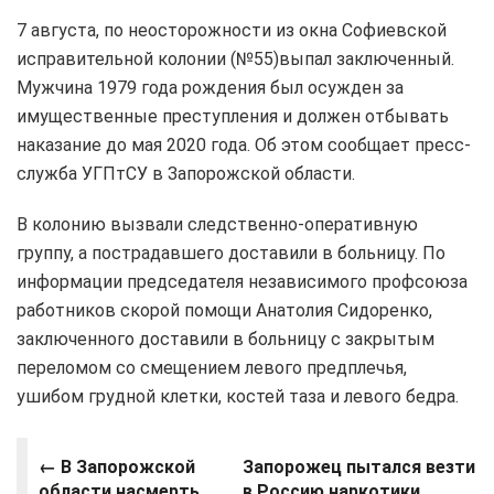
7 августа, по неосторожности из окна Софиевской
исправительной колонии (№55)выпал заключенный.
Мужчина 1979 года рождения был осужден за
имущественные преступления и должен отбывать
наказание до мая 2020 года. Об этом сообщает пресс-
служба УГПтСУ в Запорожской области.
В колонию вызвали следственно-оперативную
группу, а пострадавшего доставили в больницу. По
информации председателя независимого профсоюза
работников скорой помощи Анатолия Сидоренко,
заключенного доставили в больницу с закрытым
переломом со смещением левого предплечья,
ушибом грудной клетки, костей таза и левого бедра.
← В Запорожской
Запорожец пытался везти
области насмерть
в Россию наркотики,