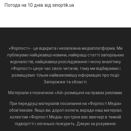
Погода на 10 днів від
sinoptik.ua
«Форпост» - це відкрита і незалежна медіаплатформа. Ми
публікуємо найцікавіші новини, найкращі статті запорізьких
журналістів, найцікавіші розслідування і чесну аналітику.
«Форпост» цінує час своїх читачів, тому ми відбираємо і
розміщуємо тільки найважливішу інформацію про події
Запоріжжя та області.
Матеріали з позначкою «Ad» розміщені на правах реклами.
При передруці матеріалів посилання на «Форпост.Медіа»
обов'язкове. Якщо ви, дорогі колеги, вкраде наш матеріал,
колектив «Форпост.Медіа» зустріне вас ввечері в темній
підворітті і легенько пожурить. Дякую за розуміння.