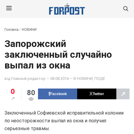
Головна
/
НОВИНИ
Запорожский
заключенный случайно
выпал из окна
від
Главный редактор
— 08.08.2016 — В
НОВИНИ
,
ПОДІЇ
0
80
↗
Facebook
Twitter
Заключенный Софиевской исправительной колонии
по неосторожности выпал из окна и получил
серьезные травмы.