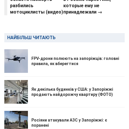
разбились
которые ему не
мотоциклисты (видео)
принадлежали
→
НАЙБІЛЬШ ЧИТАЮТЬ
FPV-дрони полюють на запоріжців: головні
правила, як вберегтися
Як декілька будинків у США: у Запоріжжі
продають найдорожчу квартиру (ФОТО)
Росіяни атакували АЗС у Запоріжжі: є
поранені