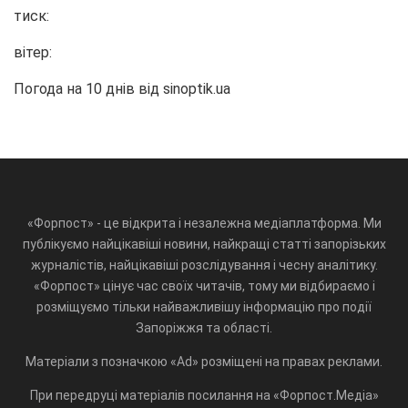
тиск:
вітер:
Погода на 10 днів від
sinoptik.ua
«Форпост» - це відкрита і незалежна медіаплатформа. Ми
публікуємо найцікавіші новини, найкращі статті запорізьких
журналістів, найцікавіші розслідування і чесну аналітику.
«Форпост» цінує час своїх читачів, тому ми відбираємо і
розміщуємо тільки найважливішу інформацію про події
Запоріжжя та області.
Матеріали з позначкою «Ad» розміщені на правах реклами.
При передруці матеріалів посилання на «Форпост.Медіа»