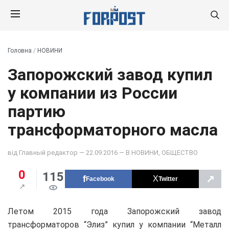
Головна
/
НОВИНИ
Запорожский завод купил
у компании из России
партию
трансформаторного масла
від
Главный редактор
— 22.09.2016 — В
НОВИНИ
,
ОБЩЕСТВО
0
115
↗
Facebook
Twitter
Летом 2015 года Запорожский завод
трансформаторов “Элиз” купил у компании “Металл