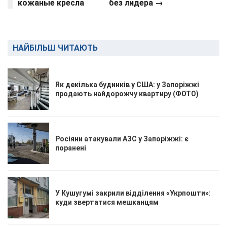
кожаные кресла
без лидера →
НАЙБІЛЬШ ЧИТАЮТЬ
Як декілька будинків у США: у Запоріжжі
продають найдорожчу квартиру (ФОТО)
Росіяни атакували АЗС у Запоріжжі: є
поранені
У Кушугумі закрили відділення «Укрпошти»:
куди звертатися мешканцям