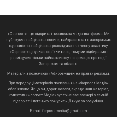
«Форпост» - це відкрита і незалежна медіаплатформа. Ми
публікуємо найцікавіші новини, найкращі статті запорізьких
журналістів, найцікавіші розслідування і чесну аналітику.
«Форпост» цінує час своїх читачів, тому ми відбираємо і
розміщуємо тільки найважливішу інформацію про події
Запоріжжя та області.
Матеріали з позначкою «Ad» розміщені на правах реклами.
При передруці матеріалів посилання на «Форпост.Медіа»
обов'язкове. Якщо ви, дорогі колеги, вкраде наш матеріал,
колектив «Форпост.Медіа» зустріне вас ввечері в темній
підворітті і легенько пожурить. Дякую за розуміння.
E-mail: forpost.media@gmail.com