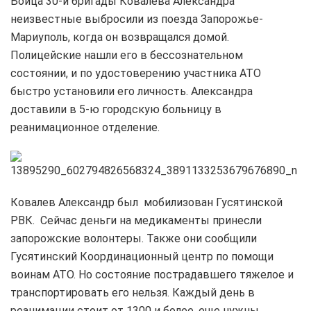
Бойца 30-й бригады Ковалева Александра
неизвестные выбросили из поезда Запорожье-
Мариуполь, когда он возвращался домой.
Полицейские нашли его в бессознательном
состоянии, и по удостоверению участника АТО
быстро установили его личность. Александра
доставили в 5-ю городскую больницу в
реанимационное отделение.
Ковалев Александр был мобилизован Гусятинской
РВК. Сейчас деньги на медикаменты принесли
запорожские волонтеры. Также они сообщили
Гусятинский Координационный центр по помощи
воинам АТО. Но состояние пострадавшего тяжелое и
транспортировать его нельзя. Каждый день в
реанимации стоит от 1300 и более, еще нужны