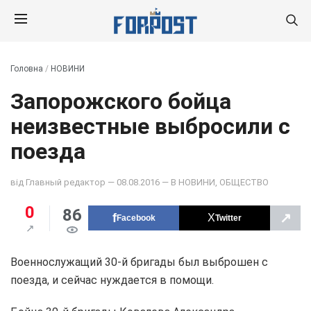
Головна
/
НОВИНИ
Запорожского бойца
неизвестные выбросили с
поезда
від
Главный редактор
— 08.08.2016 — В
НОВИНИ
,
ОБЩЕСТВО
0
86
↗
Facebook
Twitter
Военнослужащий 30-й бригады был выброшен с
поезда, и сейчас нуждается в помощи.