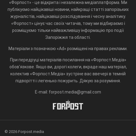
«Форпост» - це відкрита і незалежна медіаплатформа. Ми
публікуємо найцікавіші новини, найкращі статті запорізьких
журналістів, найцікавіші розслідування і чесну аналітику.
«Форпост» цінує час своїх читачів, тому ми відбираємо і
розміщуємо тільки найважливішу інформацію про події
Запоріжжя та області.
Матеріали з позначкою «Ad» розміщені на правах реклами.
При передруці матеріалів посилання на «Форпост.Медіа»
обов'язкове. Якщо ви, дорогі колеги, вкраде наш матеріал,
колектив «Форпост.Медіа» зустріне вас ввечері в темній
підворітті і легенько пожурить. Дякую за розуміння.
E-mail: forpost.media@gmail.com
© 2026 Forpost.media