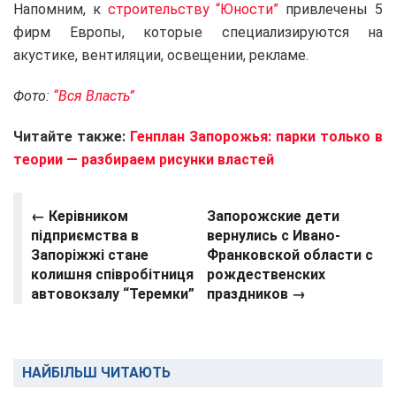
Напомним, к
строительству “Юности”
привлечены 5
фирм Европы, которые специализируются на
акустике, вентиляции, освещении, рекламе.
Фото:
“Вся Власть”
Читайте также:
Генплан Запорожья: парки только в
теории — разбираем рисунки властей
←
Керівником
Запорожские дети
підприємства в
вернулись с Ивано-
Запоріжжі стане
Франковской области с
колишня співробітниця
рождественских
автовокзалу “Теремки”
праздников →
НАЙБІЛЬШ ЧИТАЮТЬ