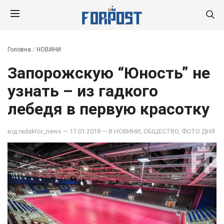
Головна
/
НОВИНИ
Запорожскую “Юность” не
узнать – из гадкого
лебедя в первую красотку
від
redaktor_news
— 17.01.2018 — В
НОВИНИ
,
ОБЩЕСТВО
,
ФОТО ДНЯ