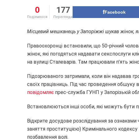
0
177
Facebook
Поділилося
Перегляди
Місцевий мешканець у Запоріжжі шукав жінок, як
Правоохоронці встановили, що 50-річний чоло
жінок, які погодяться надавати секспослуги кл
на вулиці Сталеварів. Там працювали п’ять жіно
Підозрюваного затримали, коли він надавав гро
своїх працівниць. Під час проведення обшуку ви
повідомляє
прес-служба ГУНП у Запорізькій обл
Встановлюються інші особи, які можуть бути 
Відкрите досудове розслідування за ознаками ч
заняття проституцією) Кримінального кодексу У
позбавлення волі.