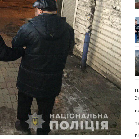
П
З
в
т
ві