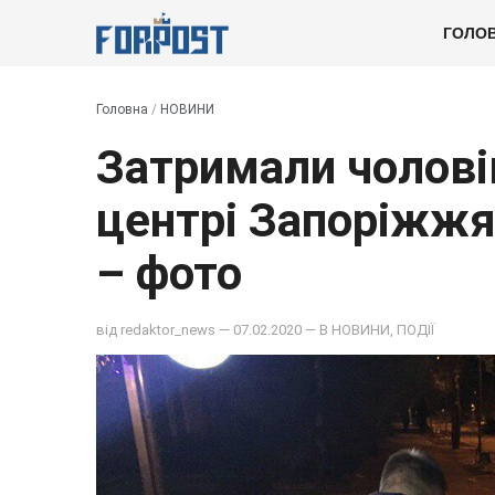
ГОЛО
Головна
/
НОВИНИ
Затримали чолові
центрі Запоріжжя
– фото
від
redaktor_news
— 07.02.2020 — В
НОВИНИ
,
ПОДІЇ