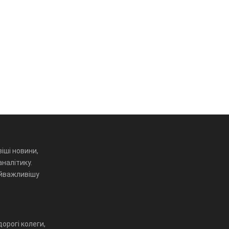
іші новини,
аналітику.
айважливішу
орогі колеги,