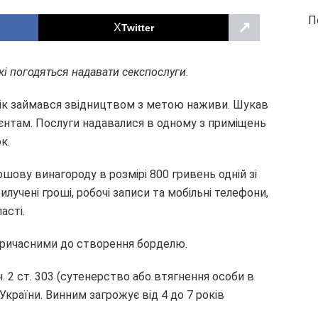
П
↗
Twitter
і погодяться надавати секспослуги.
вік займався звідництвом з метою наживи. Шукав
ієнтам. Послуги надавалися в одному з приміщень
к.
шову винагороду в розмірі 800 гривень одній зі
лучені гроші, робочі записи та мобільні телефони,
асті.
причасними до створення борделю.
. 2 ст. 303 (сутенерство або втягнення особи в
країни. Винним загрожує від 4 до 7 років