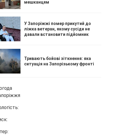
мешканцям
У Запоріжжі помер прикутий до
ліжка ветеран, якому сусіди не
давали встановити підйомник
Тривають бойові зіткнення: яка
ситуація на Запорізькому фронті
огода
апоріжжя
ологість:
иск:
тер: