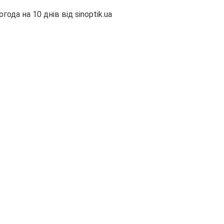
огода на 10 днів від
sinoptik.ua