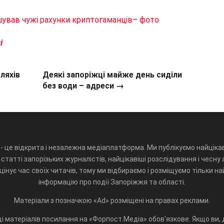
вав чужі рахунки криптогаманців– фото
лі
ляхів
Деякі запоріжці майже день сиділи
без води – адреси →
- це відкрита і незалежна медіаплатформа. Ми публікуємо найцікав
статті запорізьких журналістів, найцікавіші розслідування і чесну 
інує час своїх читачів, тому ми відбираємо і розміщуємо тільки н
інформацію про події Запоріжжя та області.
Матеріали з позначкою «Ad» розміщені на правах реклами.
і матеріалів посилання на «Форпост.Медіа» обов'язкове. Якщо ви, д