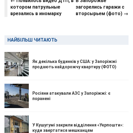
← Появилось видео ДТП, в
В Запорожье
котором патрульные
загорелись гаражи с
врезались в иномарку
вторсырьем (фото) →
НАЙБІЛЬШ ЧИТАЮТЬ
Як декілька будинків у США: у Запоріжжі
продають найдорожчу квартиру (ФОТО)
Росіяни атакували АЗС у Запоріжжі: є
поранені
У Кушугумі закрили відділення «Укрпошти»:
куди звертатися мешканцям