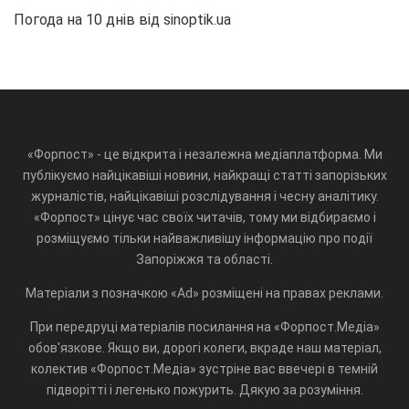
Погода на 10 днів від
sinoptik.ua
«Форпост» - це відкрита і незалежна медіаплатформа. Ми
публікуємо найцікавіші новини, найкращі статті запорізьких
журналістів, найцікавіші розслідування і чесну аналітику.
«Форпост» цінує час своїх читачів, тому ми відбираємо і
розміщуємо тільки найважливішу інформацію про події
Запоріжжя та області.
Матеріали з позначкою «Ad» розміщені на правах реклами.
При передруці матеріалів посилання на «Форпост.Медіа»
обов'язкове. Якщо ви, дорогі колеги, вкраде наш матеріал,
колектив «Форпост.Медіа» зустріне вас ввечері в темній
підворітті і легенько пожурить. Дякую за розуміння.