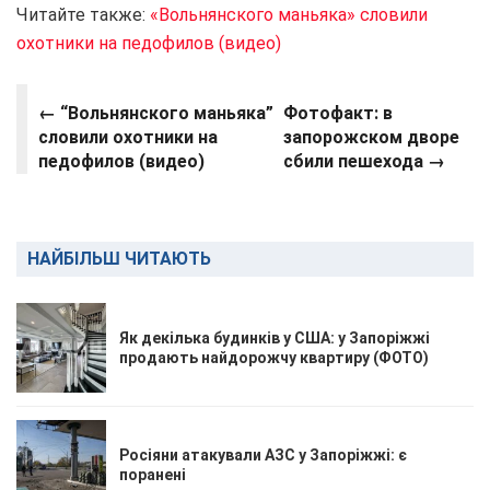
Читайте также:
«Вольнянского маньяка» словили
охотники на педофилов (видео)
←
“Вольнянского маньяка”
Фотофакт: в
словили охотники на
запорожском дворе
педофилов (видео)
сбили пешехода →
НАЙБІЛЬШ ЧИТАЮТЬ
Як декілька будинків у США: у Запоріжжі
продають найдорожчу квартиру (ФОТО)
Росіяни атакували АЗС у Запоріжжі: є
поранені