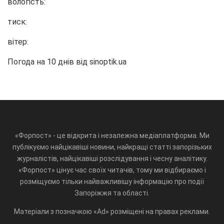
вологість:
тиск:
вітер:
Погода на 10 днів від
sinoptik.ua
«Форпост» - це відкрита і незалежна медіаплатформа. Ми
публікуємо найцікавіші новини, найкращі статті запорізьких
журналістів, найцікавіші розслідування і чесну аналітику.
«Форпост» цінує час своїх читачів, тому ми відбираємо і
розміщуємо тільки найважливішу інформацію про події
Запоріжжя та області.
Матеріали з позначкою «Ad» розміщені на правах реклами.