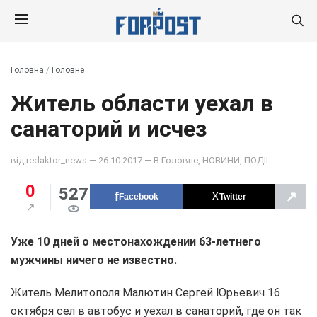
Головна
/
Головне
Житель области уехал в
санаторий и исчез
від
redaktor_news
— 26.10.2017 — В
Головне
,
НОВИНИ
,
ПОДІЇ
0
527
↗
Facebook
Twitter
Уже 10 дней о местонахождении 63-летнего
мужчины ничего не известно.
Житель Мелитополя Малютин Сергей Юрьевич 16
октября сел в автобус и уехал в санаторий, где он так