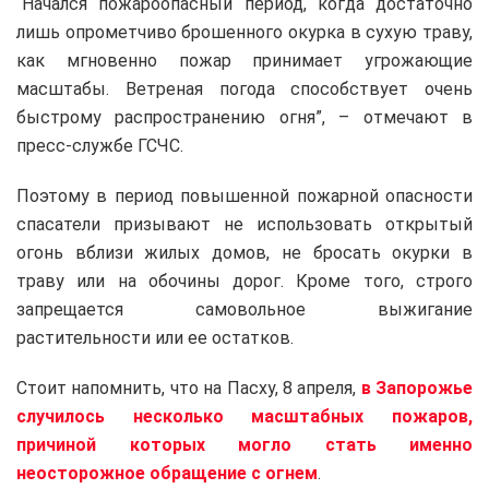
“Начался пожароопасный период, когда достаточно
лишь опрометчиво брошенного окурка в сухую траву,
как мгновенно пожар принимает угрожающие
масштабы. Ветреная погода способствует очень
быстрому распространению огня”, – отмечают в
пресс-службе ГСЧС.
Поэтому в период повышенной пожарной опасности
спасатели призывают не использовать открытый
огонь вблизи жилых домов, не бросать окурки в
траву или на обочины дорог. Кроме того, строго
запрещается самовольное выжигание
растительности или ее остатков.
Стоит напомнить, что на Пасху, 8 апреля,
в Запорожье
случилось несколько масштабных пожаров,
причиной которых могло стать именно
неосторожное обращение с огнем
.