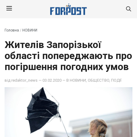
Головна
/
НОВИНИ
Жителів Запорізької
області попереджають про
погіршення погодних умов
від
redaktor_news
— 03.02.2020 — В
НОВИНИ
,
ОБЩЕСТВО
,
ПОДІЇ