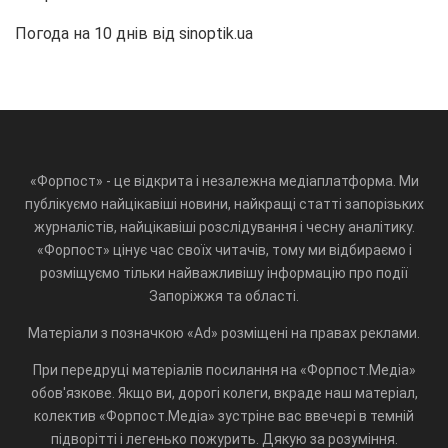
Погода на 10 днів від
sinoptik.ua
«Форпост» - це відкрита і незалежна медіаплатформа. Ми
публікуємо найцікавіші новини, найкращі статті запорізьких
журналістів, найцікавіші розслідування і чесну аналітику.
«Форпост» цінує час своїх читачів, тому ми відбираємо і
розміщуємо тільки найважливішу інформацію про події
Запоріжжя та області.
Матеріали з позначкою «Ad» розміщені на правах реклами.
При передруці матеріалів посилання на «Форпост.Медіа»
обов'язкове. Якщо ви, дорогі колеги, вкраде наш матеріал,
колектив «Форпост.Медіа» зустріне вас ввечері в темній
підворітті і легенько пожурить. Дякую за розуміння.