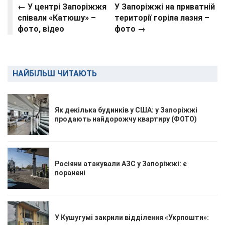
← У центрі Запоріжжя
У Запоріжжі на приватній
співали «Катюшу» –
території горіла лазня –
фото, відео
фото →
НАЙБІЛЬШ ЧИТАЮТЬ
Як декілька будинків у США: у Запоріжжі
продають найдорожчу квартиру (ФОТО)
Росіяни атакували АЗС у Запоріжжі: є
поранені
У Кушугумі закрили відділення «Укрпошти»: