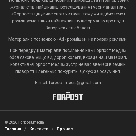
журналістів, найцікавіші розслідування і чесну аналітику.
«Форпост» цінує час своїх читачів, тому ми відбираємо і
розміщуємо тільки найважливішу інформацію про події
Запоріжжя та області.
Матеріали з позначкою «Ad» розміщені на правах реклами.
При передруці матеріалів посилання на «Форпост.Медіа»
обов'язкове. Якщо ви, дорогі колеги, вкраде наш матеріал,
колектив «Форпост.Медіа» зустріне вас ввечері в темній
підворітті і легенько пожурить. Дякую за розуміння.
E-mail: forpost.media@gmail.com
© 2026 Forpost.media
Головна
Контакти
Про нас