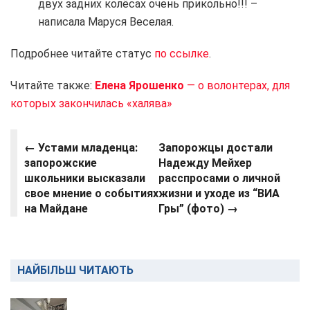
двух задних колёсах очень прикольно!!! –
написала Маруся Веселая.
Подробнее читайте статус
по ссылке
.
Читайте также:
Елена Ярошенко
— о волонтерах, для
которых закончилась «халява»
← Устами младенца:
Запорожцы достали
запорожские
Надежду Мейхер
школьники высказали
расспросами о личной
свое мнение о событиях
жизни и уходе из “ВИА
на Майдане
Гры” (фото) →
НАЙБІЛЬШ ЧИТАЮТЬ