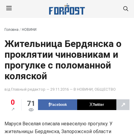
Головна
/
НОВИНИ
Жительница Бердянска о
проклятии чиновникам и
прогулке с поломанной
коляской
від
Главный редактор
— 29.11.2016 — В
НОВИНИ
,
ОБЩЕСТВО
0
71
↗
Facebook
Twitter
Маруся Веселая описала невеселую прогулку. У
жительницы Бердянска, Запорожской области