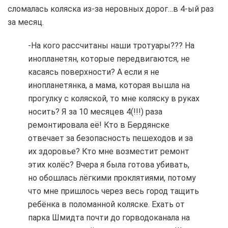
сломалась коляска из-за неровных дорог…в 4-ый раз
за месяц.
-На кого рассчитаны наши тротуары??? На
инопланетян, которые передвигаются, не
касаясь поверхности? А если я не
инопланетянка, а мама, которая вышла на
прогулку с коляской, то мне коляску в руках
носить? Я за 10 месяцев 4(!!!) раза
ремонтировала её! Кто в Бердянске
отвечает за безопасность пешеходов и за
их здоровье? Кто мне возместит ремонт
этих колёс? Вчера я была готова убивать,
но обошлась лёгкими проклятиями, потому
что мне пришлось через весь город тащить
ребёнка в поломанной коляске. Ехать от
парка Шмидта почти до горводоканала на