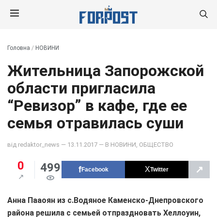
Головна
/
НОВИНИ
Жительница Запорожской
области пригласила
“Ревизор” в кафе, где ее
семья отравилась суши
від
redaktor_news
— 13.11.2017 — В
НОВИНИ
,
ОБЩЕСТВО
0
499
↗
Facebook
Twitter
Анна Пааоян из с.Водяное Каменско-Днепровского
района решила с семьей отпраздновать Хеллоуин,