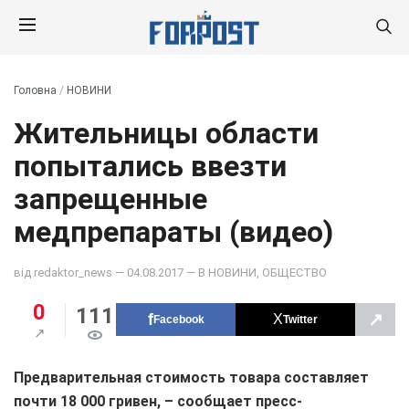
Головна
/
НОВИНИ
Жительницы области
попытались ввезти
запрещенные
медпрепараты (видео)
від
redaktor_news
— 04.08.2017 — В
НОВИНИ
,
ОБЩЕСТВО
0
111
↗
Facebook
Twitter
Предварительная стоимость товара составляет
почти 18 000 гривен, – сообщает пресс-