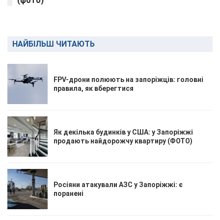
(фото)
НАЙБІЛЬШ ЧИТАЮТЬ
FPV-дрони полюють на запоріжців: головні
правила, як вберегтися
Як декілька будинків у США: у Запоріжжі
продають найдорожчу квартиру (ФОТО)
Росіяни атакували АЗС у Запоріжжі: є
поранені