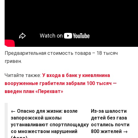
Предварительная стоимость товара – 18 тысяч
гривен.
Читайте также:
У входа в банк у киевлянина
вооруженные грабители забрали 100 тысяч —
введен план «Перехват»
← Опасно для жизни: возле
Из-за шалости
запорожской школы
детей без газа
устанавливают спортплощадку
остались почти
со множеством нарушений
800 жителей →