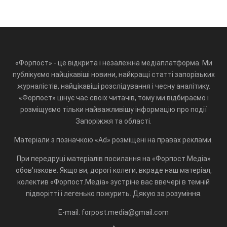
«Форпост» - це відкрита і незалежна медіаплатформа. Ми
публікуємо найцікавіші новини, найкращі статті запорізьких
журналістів, найцікавіші розслідування і чесну аналітику.
«Форпост» цінує час своїх читачів, тому ми відбираємо і
розміщуємо тільки найважливішу інформацію про події
Запоріжжя та області.
Матеріали з позначкою «Ad» розміщені на правах реклами.
При передруці матеріалів посилання на «Форпост.Медіа»
обов'язкове. Якщо ви, дорогі колеги, вкраде наш матеріал,
колектив «Форпост.Медіа» зустріне вас ввечері в темній
підворітті і легенько пожурить. Дякую за розуміння.
E-mail: forpost.media@gmail.com