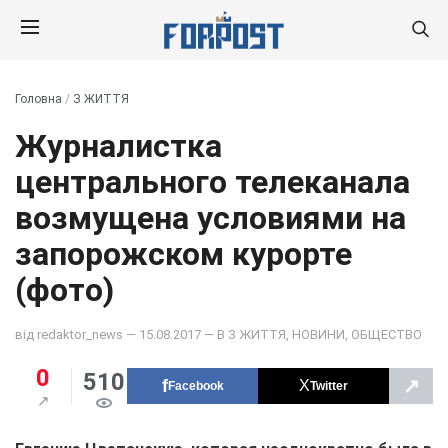
Головна
/
З ЖИТТЯ
Журналистка
центрального телеканала
возмущена условиями на
запорожском курорте
(фото)
від
redaktor_news
— 15.08.2017 — В
З ЖИТТЯ
,
НОВИНИ
,
ОБЩЕСТВО
0
510
↗
Facebook
Twitter