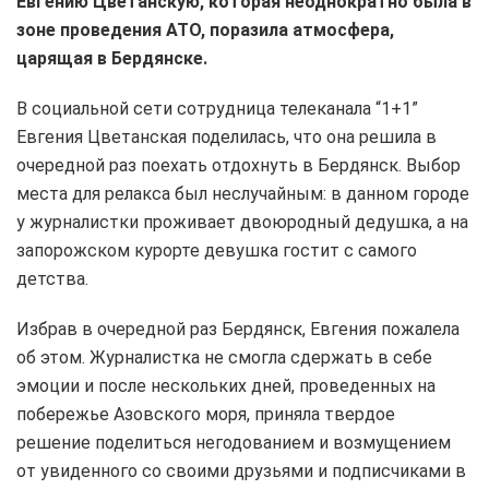
Евгению
Цветанскую, которая неоднократно была в
зоне проведения АТО,
поразила атмосфера,
царящая в Бердянске.
В социальной сети сотрудница телеканала “1+1”
Евгения Цветанская поделилась, что она решила в
очередной раз поехать отдохнуть в Бердянск. Выбор
места для релакса был неслучайным: в данном городе
у журналистки проживает двоюродный дедушка, а на
запорожском курорте девушка гостит с самого
детства.
Избрав в очередной раз Бердянск, Евгения пожалела
об этом. Журналистка не смогла сдержать в себе
эмоции и после нескольких дней, проведенных на
побережье Азовского моря, приняла твердое
решение поделиться негодованием и возмущением
от увиденного со своими друзьями и подписчиками в