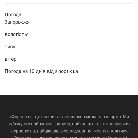
Погода
Запоріжжя
вологість:
тиск:
вітер:
Погода на 10 днів від
sinoptik.ua
«Форпост» - це відкрита і незалежна медіаплатформа. Ми
публікуємо найцікавіші новини, найкращі статті запорізьких
журналістів, найцікавіші розслідування і чесну аналітику.
«Форпост» цінує час своїх читачів, тому ми відбираємо і