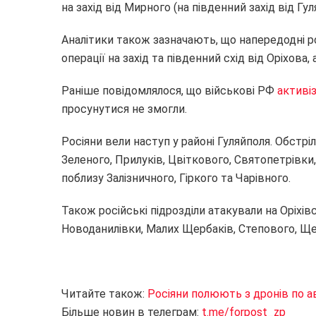
на захід від Мирного (на південний захід від Гул
Аналітики також зазначають, що напередодні р
операції на захід та південний схід від Оріхова
Раніше повідомлялося, що військові РФ
активі
просунутися не змогли.
Росіяни вели наступ у районі Гуляйполя. Обстрі
Зеленого, Прилуків, Цвіткового, Святопетрівки,
поблизу Залізничного, Гіркого та Чарівного.
Також російські підрозділи атакували на Оріхі
Новоданилівки, Малих Щербаків, Степового, Щер
Читайте також:
Росіяни полюють з дронів по а
Більше новин в телеграм:
t.me/forpost_zp