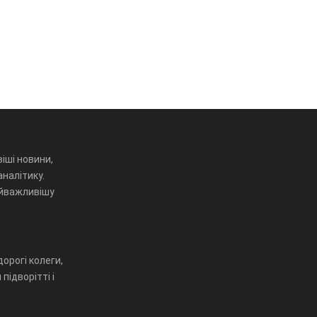
іші новини,
аналітику.
айважливішу
орогі колеги,
підворітті і