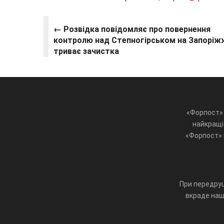
← Розвідка повідомляє про повернення
контролю над Степногірськом на Запоріжж
триває зачистка
«Форпост» 
найкращі 
«Форпост» ц
При передруц
вкраде наш 