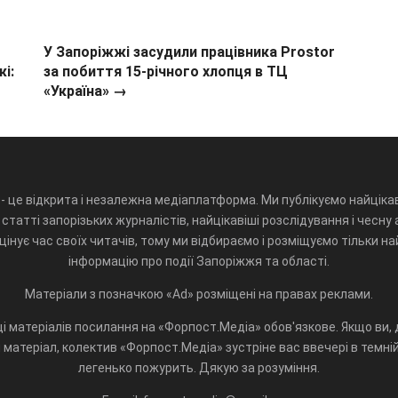
У Запоріжжі засудили працівника Prostor
і:
за побиття 15-річного хлопця в ТЦ
«Україна» →
- це відкрита і незалежна медіаплатформа. Ми публікуємо найцікав
статті запорізьких журналістів, найцікавіші розслідування і чесну 
інує час своїх читачів, тому ми відбираємо і розміщуємо тільки н
інформацію про події Запоріжжя та області.
Матеріали з позначкою «Ad» розміщені на правах реклами.
і матеріалів посилання на «Форпост.Медіа» обов'язкове. Якщо ви, д
матеріал, колектив «Форпост.Медіа» зустріне вас ввечері в темній 
легенько пожурить. Дякую за розуміння.