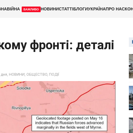
ВНА
ВІЙНА
НОВИНИ
СТАТТІ
БЛОГИ
УКРАЇНА
ПРО НАС
КОН
ВАЖЛИВО
кому фронті: деталі
 дня
,
НОВИНИ
,
ОБЩЕСТВО
,
ПОДІЇ