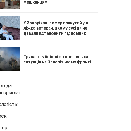
мешканцям
У Запоріжжі помер прикутий до
ліжка ветеран, якому сусіди не
давали встановити підйомник
Тривають бойові зіткнення: яка
ситуація на Запорізькому фронті
огода
апоріжжя
ологість:
иск:
тер: