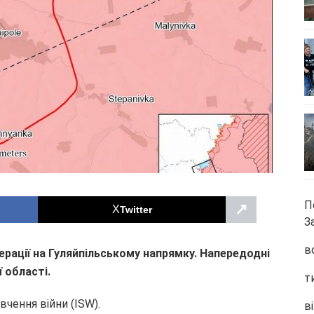
П
↗
Twitter
З
в
ерації на Гуляйпільському напрямку. Напередодні
 області.
т
чення війни (ISW).
ві