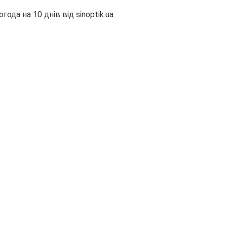
огода на 10 днів від
sinoptik.ua