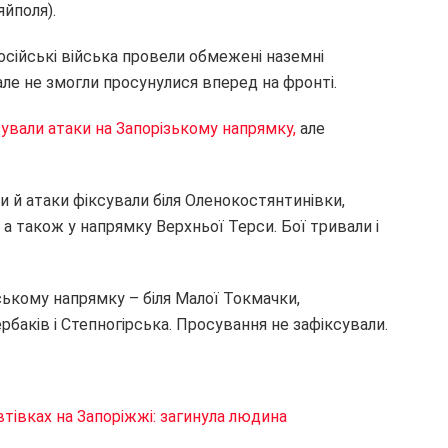
яйполя).
осійські війська провели обмежені наземні
, але не змогли просунулися вперед на фронті.
зували атаки на Запорізькому напрямку,
але
ли й атаки фіксували біля Оленокостянтинівки,
 а також у напрямку Верхньої Терси. Бої тривали і
вському напрямку – біля Малої Токмачки,
баків і Степногірська. Просування не зафіксували.
втівках на Запоріжжі: загинула людина