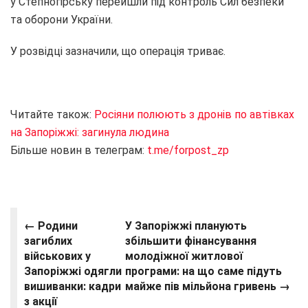
у Степногірську перейшли під контроль Сил безпеки
та оборони України.
У розвідці зазначили, що операція триває.
Читайте також:
Росіяни полюють з дронів по автівках
на Запоріжжі: загинула людина
Більше новин в телеграм:
t.me/forpost_zp
← Родини
У Запоріжжі планують
загиблих
збільшити фінансування
військових у
молодіжної житлової
Запоріжжі одягли
програми: на що саме підуть
вишиванки: кадри
майже пів мільйона гривень →
з акції