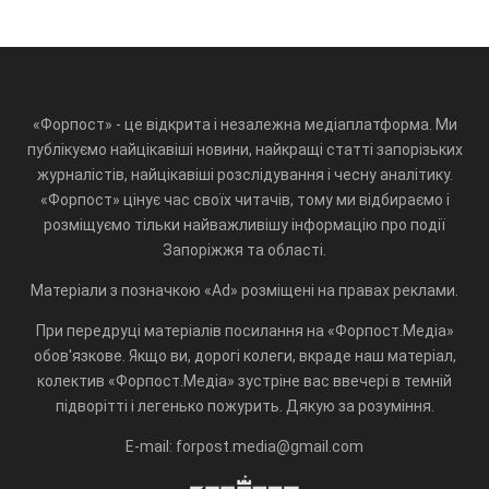
«Форпост» - це відкрита і незалежна медіаплатформа. Ми
публікуємо найцікавіші новини, найкращі статті запорізьких
журналістів, найцікавіші розслідування і чесну аналітику.
«Форпост» цінує час своїх читачів, тому ми відбираємо і
розміщуємо тільки найважливішу інформацію про події
Запоріжжя та області.
Матеріали з позначкою «Ad» розміщені на правах реклами.
При передруці матеріалів посилання на «Форпост.Медіа»
обов'язкове. Якщо ви, дорогі колеги, вкраде наш матеріал,
колектив «Форпост.Медіа» зустріне вас ввечері в темній
підворітті і легенько пожурить. Дякую за розуміння.
E-mail: forpost.media@gmail.com