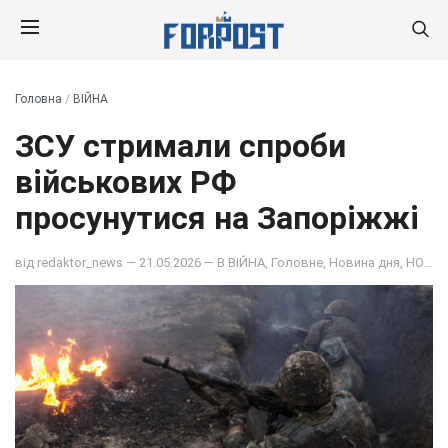
Головна
/
ВІЙНА
ЗСУ стримали спроби
військових РФ
просунутися на Запоріжжі
від
redaktor_news
— 21.05.2026 — В
ВІЙНА
,
Головне
,
Новина дня
,
НОВИНИ