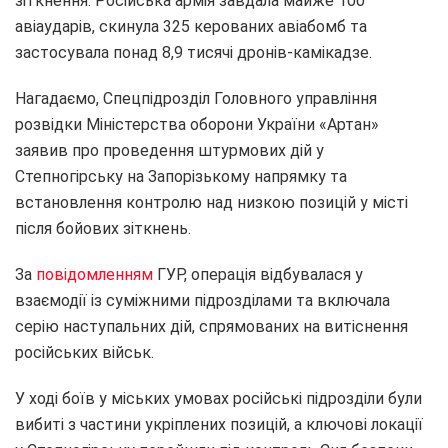
зіткнення. Російська армія завдала майже 100
авіаударів, скинула 325 керованих авіабомб та
застосувала понад 8,9 тисячі дронів-камікадзе.
Нагадаємо, Спецпідрозділ Головного управління
розвідки Міністерства оборони України «Артан»
заявив про проведення штурмових дій у
Степногірську на Запорізькому напрямку та
встановлення контролю над низкою позицій у місті
після бойових зіткнень.
За
повідомленням
ГУР, операція відбувалася у
взаємодії із суміжними підрозділами та включала
серію наступальних дій, спрямованих на витіснення
російських військ.
У ході боїв у міських умовах російські підрозділи були
вибиті з частини укріплених позицій, а ключові локації