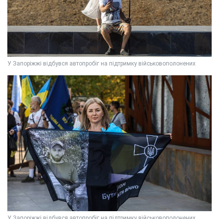
У Запоріжжі відбувся автопробіг на підтримку військовополонених
У Запоріжжі відбувся автопробіг на підтримку військовополонених