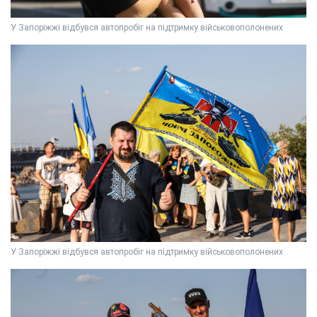
У Запоріжжі відбувся автопробіг на підтримку військовополонених
У Запоріжжі відбувся автопробіг на підтримку військовополонених