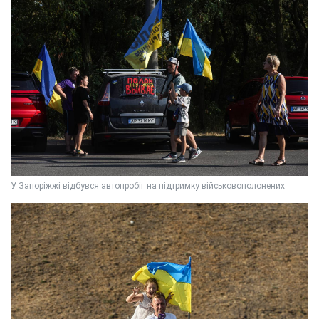
У Запоріжжі відбувся автопробіг на підтримку військовополонених