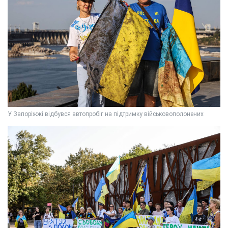
У Запоріжжі відбувся автопробіг на підтримку військовополонених