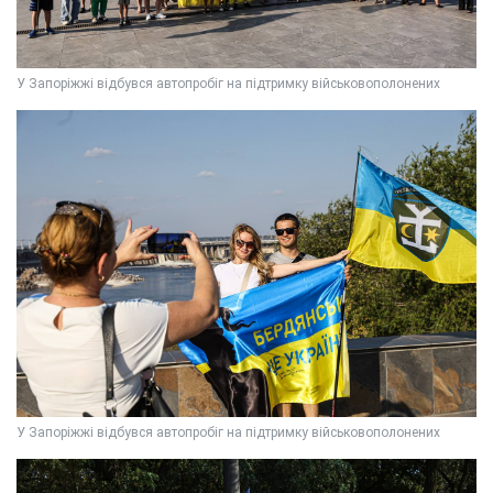
У Запоріжжі відбувся автопробіг на підтримку військовополонених
У Запоріжжі відбувся автопробіг на підтримку військовополонених