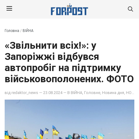
Головна
/
ВІЙНА
«Звільнити всіх!»: у
Запоріжжі відбувся
автопробіг на підтримку
військовополонених. ФОТО
від
redaktor_news
— 23.08.2024 — В
ВІЙНА
,
Головне
,
Новина дня
,
НОВИНИ