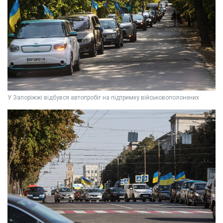
У Запоріжжі відбувся автопробіг на підтримку військовополонених