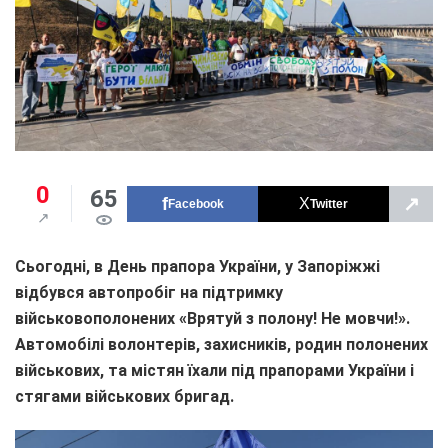
0
65
↗
Facebook
Twitter
Сьогодні, в День прапора України, у Запоріжжі
відбувся автопробіг на підтримку
військовополонених «Врятуй з полону! Не мовчи!».
Автомобілі волонтерів, захисників, родин полонених
військових, та містян їхали під прапорами України і
стягами військових бригад.