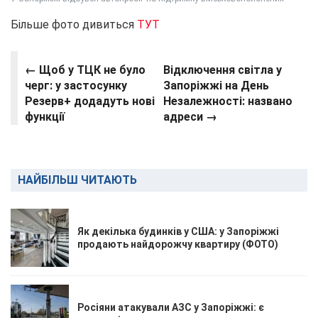
Більше фото дивиться
ТУТ
← Щоб у ТЦК не було
Відключення світла у
черг: у застосунку
Запоріжжі на День
Резерв+ додадуть нові
Незалежності: названо
функції
адреси →
НАЙБІЛЬШ ЧИТАЮТЬ
Як декілька будинків у США: у Запоріжжі
продають найдорожчу квартиру (ФОТО)
Росіяни атакували АЗС у Запоріжжі: є