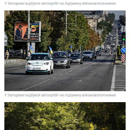
У Запоріжжі відбувся автопробіг на підтримку військовополонених
У Запоріжжі відбувся автопробіг на підтримку військовополонених