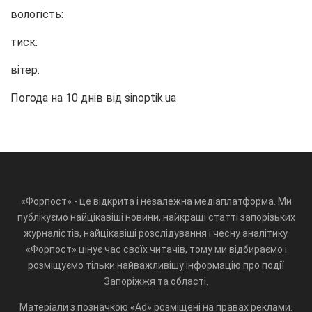
вологість:
тиск:
вітер:
Погода на 10 днів від
sinoptik.ua
«Форпост» - це відкрита і незалежна медіаплатформа. Ми
публікуємо найцікавіші новини, найкращі статті запорізьких
журналістів, найцікавіші розслідування і чесну аналітику.
«Форпост» цінує час своїх читачів, тому ми відбираємо і
розміщуємо тільки найважливішу інформацію про події
Запоріжжя та області.
Матеріали з позначкою «Ad» розміщені на правах реклами.