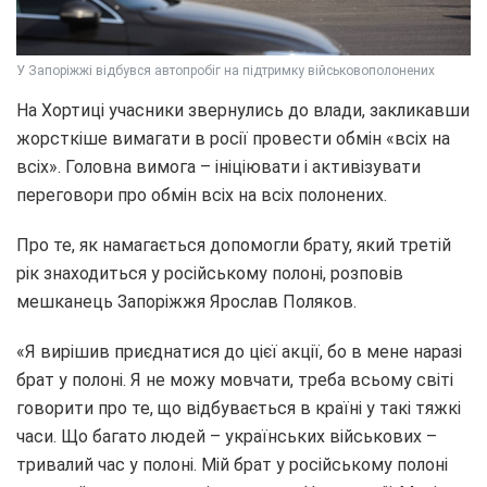
У Запоріжжі відбувся автопробіг на підтримку військовополонених
На Хортиці учасники звернулись до влади, закликавши
жорсткіше вимагати в росії провести обмін «всіх на
всіх». Головна вимога – ініціювати і активізувати
переговори про обмін всіх на всіх полонених.
Про те, як намагається допомогли брату, який третій
рік знаходиться у російському полоні, розповів
мешканець Запоріжжя Ярослав Поляков.
«Я вирішив приєднатися до цієї акції, бо в мене наразі
брат у полоні. Я не можу мовчати, треба всьому світі
говорити про те, що відбувається в країні у такі тяжкі
часи. Що багато людей – українських військових –
тривалий час у полоні. Мій брат у російському полоні