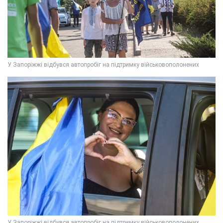
У Запоріжжі відбувся автопробіг на підтримку військовополонених
У Запоріжжі відбувся автопробіг на підтримку військовополонених