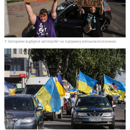
У Запоріжжі відбувся автопробіг на підтримку військовополонених