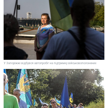
У Запоріжжі відбувся автопробіг на підтримку військовополонених