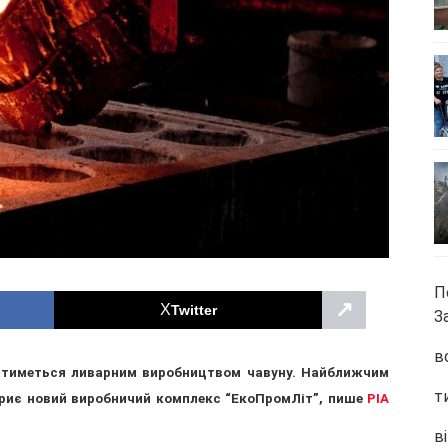
П
↗
Twitter
З
в
матиметься ливарним виробництвом чавуну. Найближчим
т
криє новий виробничий комплекс “ЕкоПромЛіт”, пише
РІА
ві