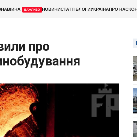
ВНА
ВІЙНА
НОВИНИ
СТАТТІ
БЛОГИ
УКРАЇНА
ПРО НАС
КОН
ВАЖЛИВО
вили про
инобудування