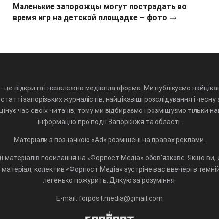
Маленькие запорожцы могут пострадать во
время игр на детской площадке – фото →
- це відкрита і незалежна медіаплатформа. Ми публікуємо найцікав
статті запорізьких журналістів, найцікавіші розслідування і чесну 
інує час своїх читачів, тому ми відбираємо і розміщуємо тільки н
інформацію про події Запоріжжя та області.
Матеріали з позначкою «Ad» розміщені на правах реклами.
і матеріалів посилання на «Форпост.Медіа» обов'язкове. Якщо ви, д
матеріал, колектив «Форпост.Медіа» зустріне вас ввечері в темній 
легенько пожурить. Дякую за розуміння.
E-mail: forpost.media@gmail.com