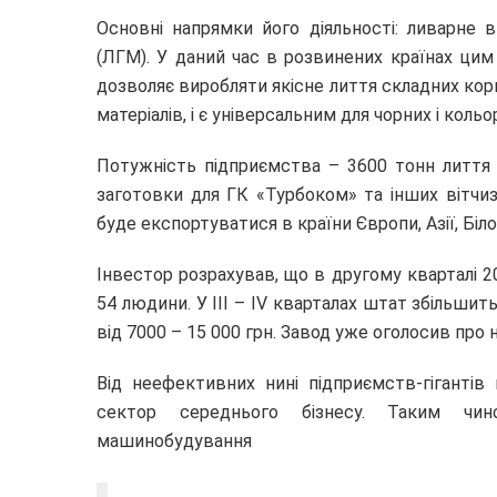
Основні напрямки його діяльності: ливарне
(ЛГМ). У даний час в розвинених країнах ц
дозволяє виробляти якісне лиття складних кор
матеріалів, і є універсальним для чорних і коль
Потужність підприємства – 3600 тонн лиття 
заготовки для ГК «Турбоком» та інших вітчи
буде експортуватися в країни Європи, Азії, Біл
Інвестор розрахував, що в другому кварталі 
54 людини. У ІІІ – ІV кварталах штат збільшить
від 7000 – 15 000 грн. Завод уже оголосив про н
Від неефективних нині підприємств-гіганті
сектор середнього бізнесу. Таким чин
машинобудування