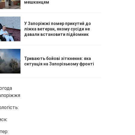
мешканцям
У Запоріжжі помер прикутий до
ліжка ветеран, якому сусіди не
давали встановити підйомник
Тривають бойові зіткнення: яка
ситуація на Запорізькому фронті
огода
апоріжжя
ологість:
иск:
тер: