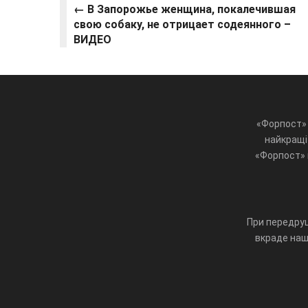
←
В Запорожье женщина, покалечившая
свою собаку, не отрицает содеянного –
ВИДЕО
«Форпост» 
найкращі 
«Форпост» ц
При передруц
вкраде наш 