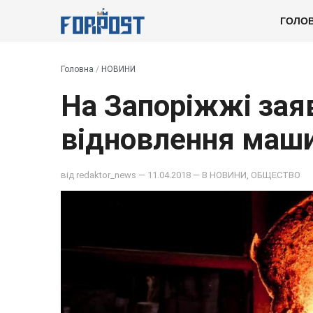
ГОЛО
Головна
/
НОВИНИ
На Запоріжжі зая
відновлення маш
від
redaktor_news
— 11.04.2018 — В
НОВИНИ
,
ОБЩЕСТВО