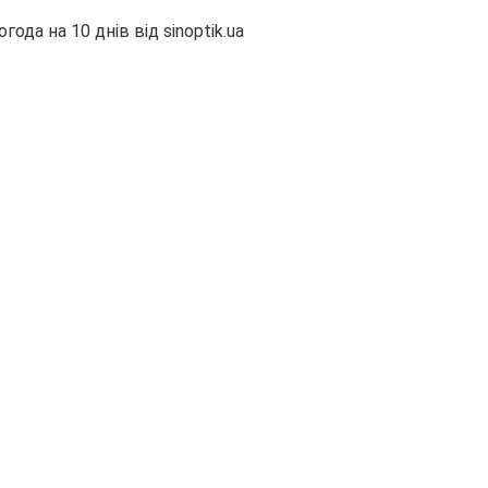
огода на 10 днів від
sinoptik.ua