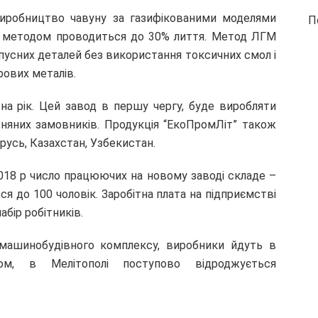
 виробництво чавуну за газифікованими моделями
П
им методом проводиться до 30% лиття. Метод ЛГМ
пусних деталей без використання токсичних смол і
орових металів.
на рік. Цей завод в першу чергу, буде виробляти
зняних замовників. Продукція “ЕкоПромЛіт” також
орусь, Казахстан, Узбекистан.
2018 р число працюючих на новому заводі складе –
ся до 100 чоловік. Заробітна плата на підприємстві
абір робітників.
в машинобудівного комплексу, виробники йдуть в
ом, в Мелітополі поступово відроджується