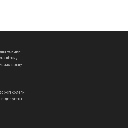
іші новини,
аналітику.
айважливішу
орогі колеги,
підворітті і