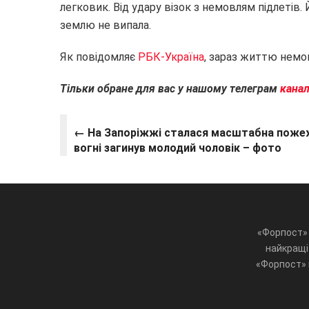
легковик. Від удару візок з немовлям підлетів. 
землю не випала.
Як повідомляє
РБК-Україна
, зараз життю немов
Тільки обране для вас у нашому телеграм
канал
← На Запоріжжі сталася масштабна пожеж
вогні загинув молодий чоловік – фото
«Форпост» 
найкращі 
«Форпост» ц