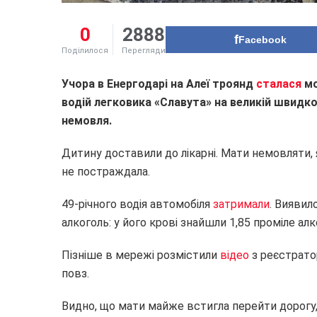
0
2888
Facebook
Поділилося
Перегляди
Учора в Енергодарі на Алеї троянд
сталася
мо
водій легковика «Славута» на великій швидкос
немовля.
Дитину доставили до лікарні. Мати немовляти, я
не постраждала.
49-річного водія автомобіля
затримали
. Виявил
алкоголь: у його крові знайшли 1,85 проміле ал
Пізніше в мережі розмістили
відео
з реєстрато
повз.
Видно, що мати майже встигла перейти дорогу, 