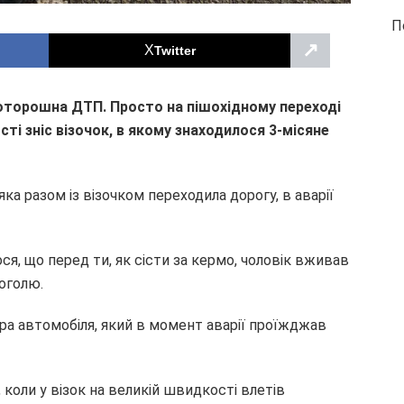
П
↗
Twitter
торошна ДТП. Просто на пішохідному переході
ті зніс візочок, в якому знаходилося 3-місяне
ка разом із візочком переходила дорогу, в аварії
ося, що перед ти, як сісти за кермо, чоловік вживав
коголю.
ра автомобіля, який в момент аварії проїжджав
коли у візок на великій швидкості влетів