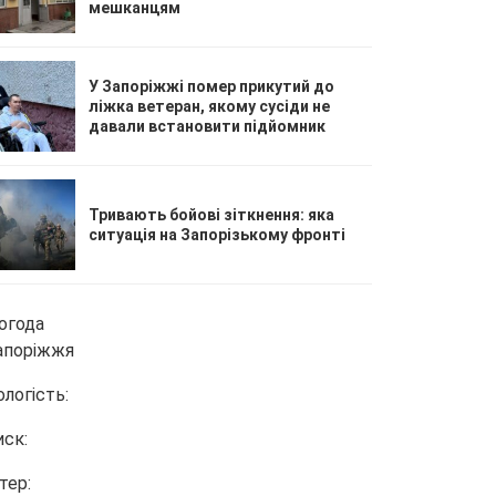
мешканцям
У Запоріжжі помер прикутий до
ліжка ветеран, якому сусіди не
давали встановити підйомник
Тривають бойові зіткнення: яка
ситуація на Запорізькому фронті
огода
апоріжжя
ологість:
иск:
тер: