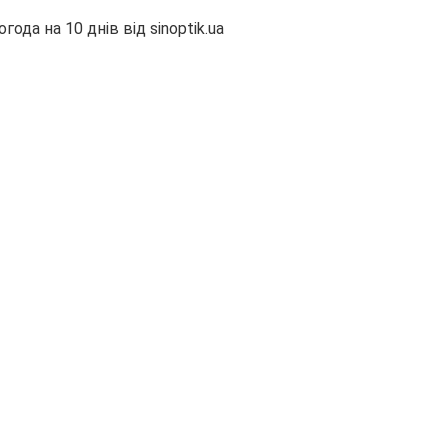
огода на 10 днів від
sinoptik.ua