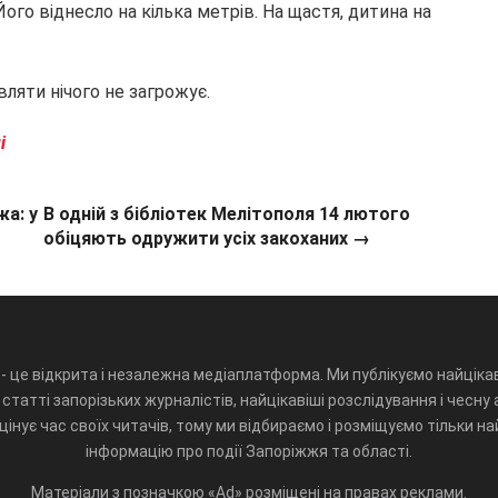
Його віднесло на кілька метрів. На щастя, дитина на
ляти нічого не загрожує.
і
а: у
В одній з бібліотек Мелітополя 14 лютого
обіцяють одружити усіх закоханих →
- це відкрита і незалежна медіаплатформа. Ми публікуємо найцікав
статті запорізьких журналістів, найцікавіші розслідування і чесну 
інує час своїх читачів, тому ми відбираємо і розміщуємо тільки н
інформацію про події Запоріжжя та області.
Матеріали з позначкою «Ad» розміщені на правах реклами.