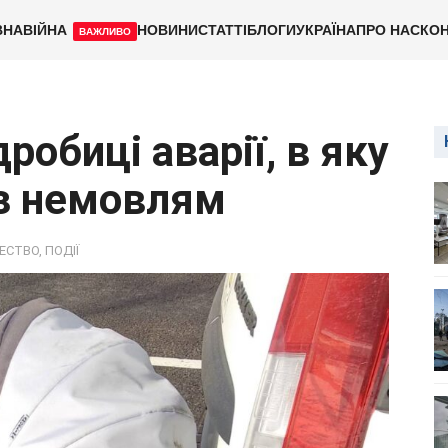
ВНА
ВІЙНА
НОВИНИ
СТАТТІ
БЛОГИ
УКРАЇНА
ПРО НАС
КОН
ВАЖЛИВО
робиці аварії, в яку
 з немовлям
ЕСТВО
,
ПОДІЇ