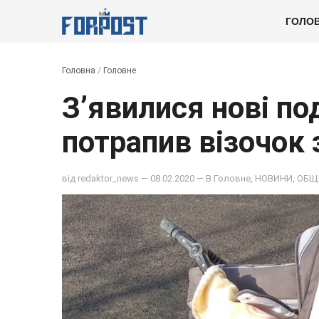
ГОЛО
Головна
/
Головне
З’явилися нові под
потрапив візочок
від
redaktor_news
— 08.02.2020 — В
Головне
,
НОВИНИ
,
ОБЩ