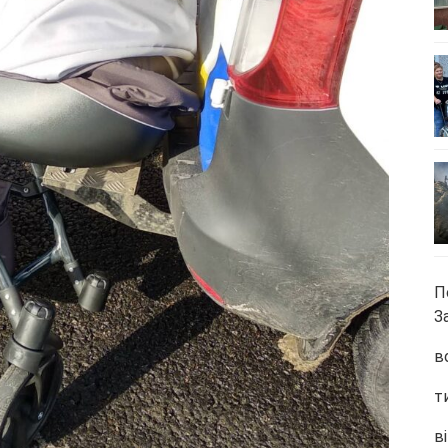
П
З
в
т
ві