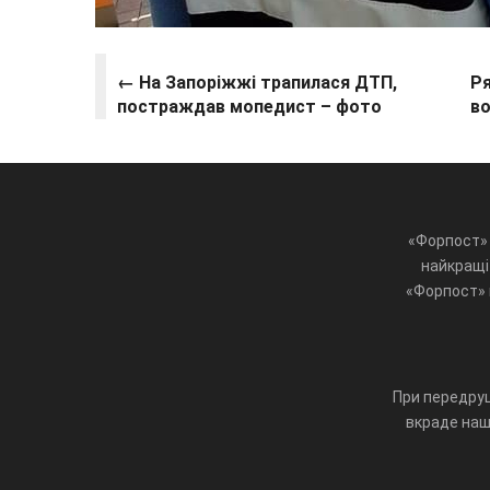
← На Запоріжжі трапилася ДТП,
Ря
постраждав мопедист – фото
в
«Форпост» 
найкращі 
«Форпост» ц
При передруц
вкраде наш 