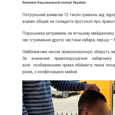
безпеки Національної поліції України.
Патрульний вимагав 12 тисяч гривень від підпр
взамін обіцяв не складати протокол про право
Порушника затримали на літньому майданчику “
час отримання другої частини хабара, першу –
Найближчим часом правоохоронцю оберуть міру з
За вчинення правопорушення хабарнику
волі позбавленням права обіймати певні поса
років, з конфіскацією майна.