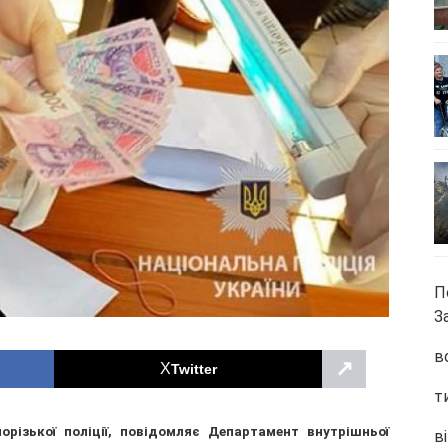
П
З
в
↗
Twitter
т
орізької поліції, повідомляє Департамент внутрішньої
ві