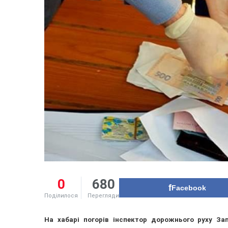
0
680
Facebook
Поділилося
Перегляди
На хабарі погорів інспектор дорожнього руху Зап