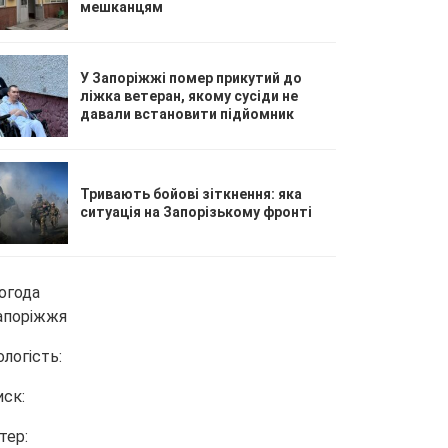
мешканцям
У Запоріжжі помер прикутий до
ліжка ветеран, якому сусіди не
давали встановити підйомник
Тривають бойові зіткнення: яка
ситуація на Запорізькому фронті
огода
апоріжжя
ологість:
иск:
тер: