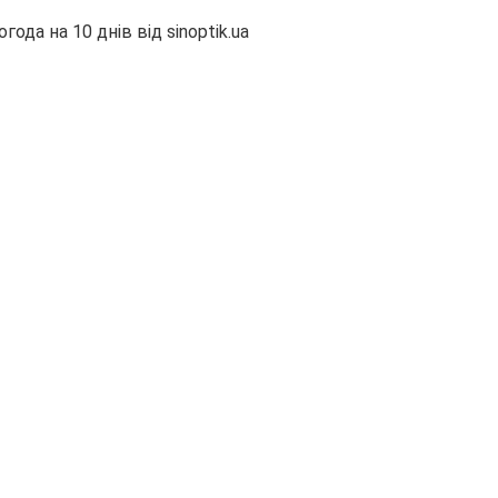
огода на 10 днів від
sinoptik.ua