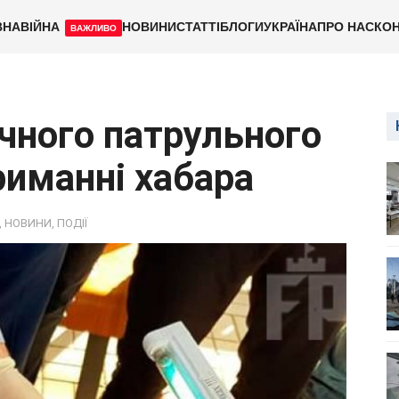
ВНА
ВІЙНА
НОВИНИ
СТАТТІ
БЛОГИ
УКРАЇНА
ПРО НАС
КОН
ВАЖЛИВО
чного патрульного
риманні хабара
,
НОВИНИ
,
ПОДІЇ