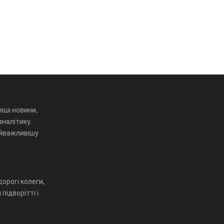
іші новини,
аналітику.
айважливішу
орогі колеги,
підворітті і