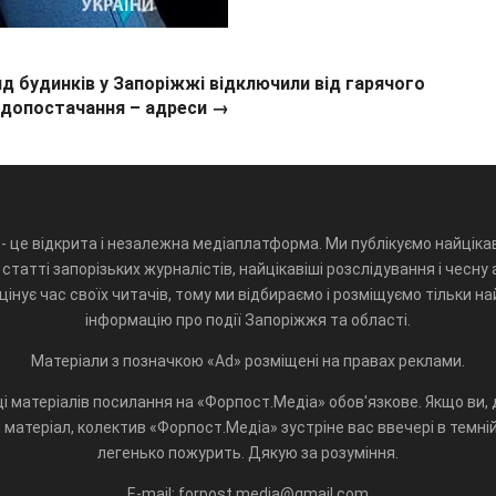
д будинків у Запоріжжі відключили від гарячого
одопостачання – адреси →
- це відкрита і незалежна медіаплатформа. Ми публікуємо найцікав
статті запорізьких журналістів, найцікавіші розслідування і чесну 
інує час своїх читачів, тому ми відбираємо і розміщуємо тільки н
інформацію про події Запоріжжя та області.
Матеріали з позначкою «Ad» розміщені на правах реклами.
і матеріалів посилання на «Форпост.Медіа» обов'язкове. Якщо ви, д
матеріал, колектив «Форпост.Медіа» зустріне вас ввечері в темній 
легенько пожурить. Дякую за розуміння.
E-mail: forpost.media@gmail.com