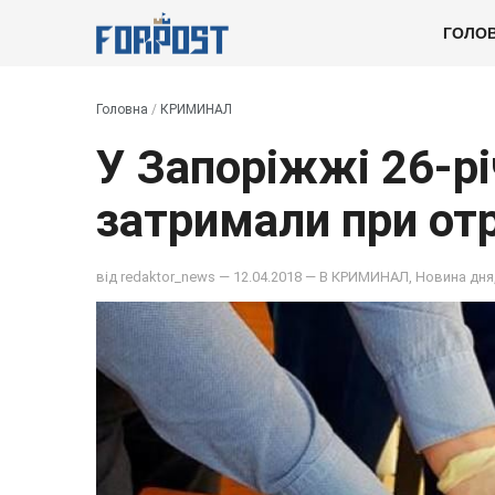
ГОЛО
Головна
/
КРИМИНАЛ
У Запоріжжі 26-рі
затримали при от
від
redaktor_news
— 12.04.2018 — В
КРИМИНАЛ
,
Новина дня