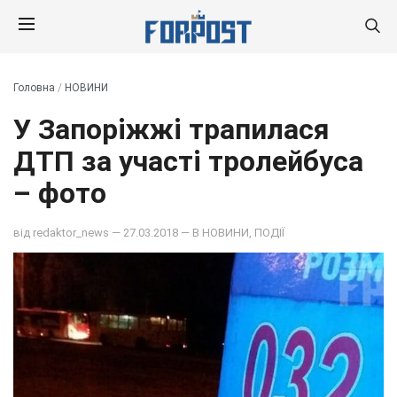
Головна
/
НОВИНИ
У Запоріжжі трапилася
ДТП за участі тролейбуса
– фото
від
redaktor_news
— 27.03.2018 — В
НОВИНИ
,
ПОДІЇ