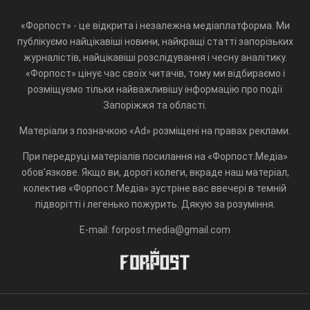
«Форпост» - це відкрита і незалежна медіаплатформа. Ми
публікуємо найцікавіші новини, найкращі статті запорізьких
журналістів, найцікавіші розслідування і чесну аналітику.
«Форпост» цінує час своїх читачів, тому ми відбираємо і
розміщуємо тільки найважливішу інформацію про події
Запоріжжя та області.
Матеріали з позначкою «Ad» розміщені на правах реклами.
При передруці матеріалів посилання на «Форпост.Медіа»
обов'язкове. Якщо ви, дорогі колеги, вкраде наш матеріал,
колектив «Форпост.Медіа» зустріне вас ввечері в темній
підворітті і легенько пожурить. Дякую за розуміння.
E-mail: forpost.media@gmail.com