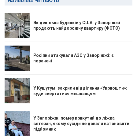
НАЙБІЛЬШ ЧИТАЮТЬ
Як декілька будинків у США: у Запоріжжі
продають найдорожчу квартиру (ФОТО)
Росіяни атакували АЗС у Запоріжжі: є
поранені
У Кушугумі закрили відділення «Укрпошти»:
куди звертатися мешканцям
У Запоріжжі помер прикутий до ліжка
ветеран, якому сусіди не давали встановити
підйомник